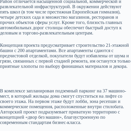
Район отличается насыщенной социальной, коммерческой и
развлекательной инфраструктурой. В окружении действуют
пять школ (в том числе престижная Европейская гимназия),
четыре детских сада и множество магазинов, ресторанов и
прочих объектов сферы услуг. Кроме того, близость главных
автомобильных дорог столицы обеспечит быстрый доступ к
деловым и торгово-развлекательным центрам.
Концепция проекта предусматривает строительство 21-этажной
башни с 200 апартаментами. Все апартаменты сдаются с
предчистовой отделкой, покупатели будут избавлены от шума и
грязи, связанных с первой стадией ремонта, им останутся только
приятные хлопоты по выбору финишных материалов и декора.
В комплексе запланирован подземный паркинг на 37 машино-
мест, в который жильцы дома смогут спуститься на лифте со
своего этажа. На первом этаже будут лобби, зона ресепшн и
коммерческие помещения, расположенные внутри стилобата.
Авторский проект подразумевает приватную территорию с
концепцией «двор без машин», благоустроенную по
современным стандартам бизнес-класса.