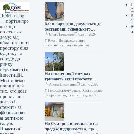
П
С
К
ДОМ Інфор
С
— портал про
Коли партнери долучаться до
К
все, що
реставрації Успенського
и
стосується
собору, пояснили у Києво-
Олег Лимаренко
Сер 7, 2026
дому: від
Печерській лаврі.
У Києво-Печерській Лаврі
облаштування
висловилися щодо залучення
простору біля
партнерів до відбудови Успенського
будинку та
собору Ексклюзив 07.08.2026 16:51
городу до
Укрінформ Початок практичного
ринку
етапу міжнародної співпраці…
нерухомості й
На столичних Теремках
інвестицій.
тривають акції протесту
Ми пишемо
проти знищення дерев: що
Артем Письменна
Сер 7, 2026
новини для
повідомляють поліція та
У Голосіївському районі Києва триває
тих, хто дбає
КМДА
суперечка щодо знищення дерев у
про власне
парку на Теремках. Мешканці
житло і
виступають на мітинги, стверджуючи
стежить за
про ліквідацію…
фінансовою
аналітикою
галузі.
На Сумщині виставлено на
Практичні
продаж підприємство, що