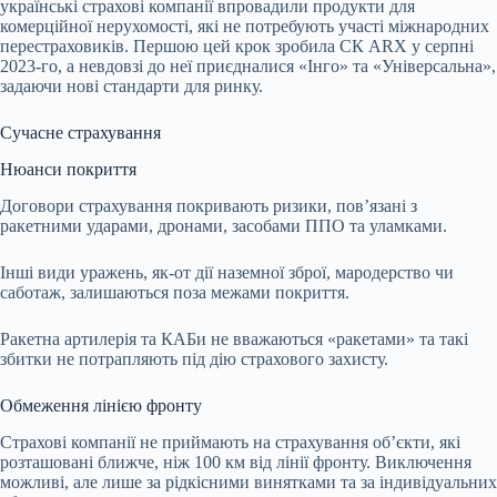
українські страхові компанії впровадили продукти для
комерційної нерухомості, які не потребують участі міжнародних
перестраховиків. Першою цей крок зробила СК ARX у серпні
2023-го, а невдовзі до неї приєдналися «Інго» та «Універсальна»,
задаючи нові стандарти для ринку.
Сучасне страхування
Нюанси покриття
Договори страхування покривають ризики, пов’язані з
ракетними ударами, дронами, засобами ППО та уламками.
Інші види уражень, як-от дії наземної зброї, мародерство чи
саботаж, залишаються поза межами покриття.
Ракетна артилерія та КАБи не вважаються «ракетами» та такі
збитки не потрапляють під дію страхового захисту.
Обмеження лінією фронту
Страхові компанії не приймають на страхування об’єкти, які
розташовані ближче, ніж 100 км від лінії фронту. Виключення
можливі, але лише за рідкісними винятками та за індивідуальних