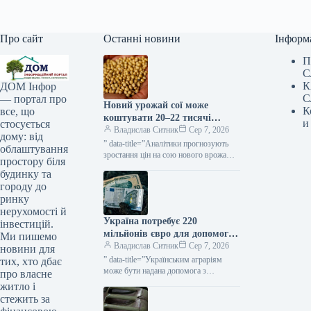
Про сайт
Останні новини
Інформ
П
С
К
ДОМ Інфор
С
— портал про
Новий урожай сої може
К
все, що
коштувати 20–22 тисячі
и
стосується
гривень за тонну —
Владислав Ситник
Сер 7, 2026
дому: від
прогнозують аналітики —
” data-title=”Аналітики прогнозують
облаштування
КУРКУЛЬ
зростання цін на сою нового врожаю у
простору біля
другій половині сезону”
будинку та
городу до
ринку
нерухомості й
Україна потребує 220
інвестицій.
мільйонів євро для допомоги
Ми пишемо
аграріям до початку осінніх
Владислав Ситник
Сер 7, 2026
новини для
робіт — КУРКУЛЬ
” data-title=”Українським аграріям
тих, хто дбає
може бути надана допомога з
про власне
відсотками за кредитами від ЄС”
житло і
стежить за