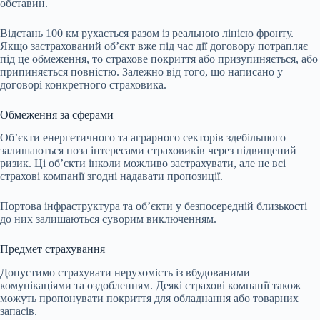
обставин.
Відстань 100 км рухається разом із реальною лінією фронту.
Якщо застрахований обʼєкт вже під час дії договору потрапляє
під це обмеження, то страхове покриття або призупиняється, або
припиняється повністю. Залежно від того, що написано у
договорі конкретного страховика.
Обмеження за сферами
Об’єкти енергетичного та аграрного секторів здебільшого
залишаються поза інтересами страховиків через підвищений
ризик. Ці обʼєкти інколи можливо застрахувати, але не всі
страхові компанії згодні надавати пропозиції.
Портова інфраструктура та об’єкти у безпосередній близькості
до них залишаються суворим виключенням.
Предмет страхування
Допустимо страхувати нерухомість із вбудованими
комунікаціями та оздобленням. Деякі страхові компанії також
можуть пропонувати покриття для обладнання або товарних
запасів.