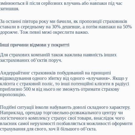
змінюються й після серйозних влучань або навпаки під час
затишшя.
За останні півтора року ми бачили, як пропозиції страховиків
ставали в середньому на 30% дешевше, а потім навпаки на 50%
дорожче. Тож певні межі окреслити важко.
Інші причини відмови у покритті
Для страхових компаній також важлива наявність інших
застрахованих об’єктів поруч.
Андеррайтинг страховиків
побудований на принципі
відшкодування одного збитку від одного «влучання». Якщо у
клієнта є страховий поліс, то інші потенційні клієнти в радіусі
приблизно 500 м від нього не зможуть отримати страхову
пропозицію.
Подібні ситуації інколи набувають доволі складного характеру.
Наприклад, орендар торговельно-розважального центру чи
логістичного комплексу страхує свої товари, внаслідок чого
власник самої нерухомості позбавляється можливості оформити
страхування для свого, хоч й більшого об’єкта.