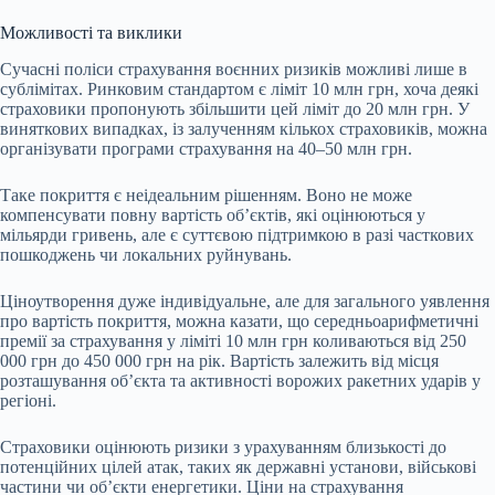
Можливості та виклики
Сучасні поліси страхування воєнних ризиків можливі лише в
сублімітах. Ринковим стандартом є ліміт 10 млн грн, хоча деякі
страховики пропонують збільшити цей ліміт до 20 млн грн. У
виняткових випадках, із залученням кількох страховиків, можна
організувати програми страхування на 40–50 млн грн.
Таке покриття є неідеальним рішенням. Воно не може
компенсувати повну вартість об’єктів, які оцінюються у
мільярди гривень, але є суттєвою підтримкою в разі часткових
пошкоджень чи локальних руйнувань.
Ціноутворення дуже індивідуальне, але для загального уявлення
про вартість покриття, можна казати, що середньоарифметичні
премії за страхування у ліміті 10 млн грн коливаються від 250
000 грн до 450 000 грн на рік. Вартість залежить від місця
розташування об’єкта та активності ворожих ракетних ударів у
регіоні.
Страховики оцінюють ризики з урахуванням близькості до
потенційних цілей атак, таких як державні установи, військові
частини чи об’єкти енергетики. Ціни на страхування