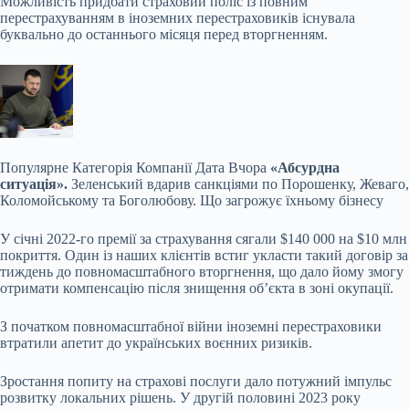
Можливість придбати страховий поліс із повним
перестрахуванням в іноземних перестраховиків існувала
буквально до останнього місяця перед вторгненням.
Популярне
Категорія Компанії Дата Вчора
«Абсурдна
ситуація».
Зеленський вдарив санкціями по Порошенку, Жеваго,
Коломойському та Боголюбову. Що загрожує їхньому бізнесу
У січні 2022-го премії за страхування сягали $140 000 на $10 млн
покриття. Один із наших клієнтів встиг укласти такий договір за
тиждень до повномасштабного вторгнення, що дало йому змогу
отримати компенсацію після знищення обʼєкта в зоні окупації.
З початком повномасштабної війни іноземні перестраховики
втратили апетит до українських воєнних ризиків.
Зростання попиту на страхові послуги дало потужний імпульс
розвитку локальних рішень. У другій половині 2023 року