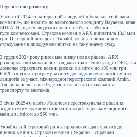
Перспективи розвитку
У жовтні 2024-го на території заводу «Національна горілчана
компанія», що входить до алкогольного холдингу Bayadera, впав
БПЛА. На щастя, людських жертв не було, а збитки
були компенсовані. Страхова компанія ARX виплатила 13,8 млн
грн. Це перший випадок в Україні, коли за новим видом
страхування відшкодували збитки на таку значну суму.
З грудня 2024 року ринок має низку нових рішень. ARX
розширює свої можливості завдяки стратегічній угоді з DFC, яка
дозволяє страхувати воєнні ризики з лімітом до 100 млн грн.
ЄБРР запускає програму захисту
для відновлення
логістичних
ланцюгів за участі міжнародної перестрахової компанії Amlin.
Але вона перш за все буде застосована до страхування
транспорту та вантажів.
З січня 2025-го навіть зʼявилося перестрахувальне рішення,
згідно з яким можливо отримати покриття для комерційного
майна з лімітом до $50 млн.
Український страховий ринок продовжує адаптуватися до
викликів війни. Страхові компанії України – справжні