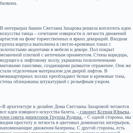
балкона.
В интерьерах башни Светлана Захарова решила воплотить идеи
искусства танца – сочетание изящности и легкости движений
артистов на фоне торжественных и ярких декораций. Входная
группа корпуса выполнена в светло-кремовых тонах с
золотистыми акцентами в мебели и декоре. Пол покрыт
мозаичной плиткой с античным орнаментом. Стены коридора,
ведущего к лифтовому холлу, украшены позолоченными
матовыми панелями, создающими размытое отражение. Они же
стали отделочным материалом для дверей лифтов. В
межквартирных холлах преобладают белые и кремовые тона,
стены облицованы штукатуркой с рельефным узором.
«В архитектуре и дизайне Дома Светланы Захаровой читаются
все идеи изящного искусства балета, –
говорит Ксения Юрьева,
член совета директоров Группы Родина.
– С одной стороны, мы
видим простоту и легкость в цветовых доминантах интерьеров,
напоминающие движения балерины. С другой стороны, есть