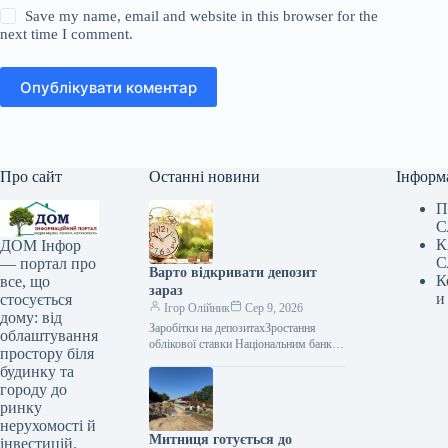
Save my name, email and website in this browser for the
next time I comment.
Опублікувати коментар
Про сайт
Останні новини
Інформ
П
С
К
ДОМ Інфор
С
— портал про
Варто відкривати депозит
К
все, що
зараз
и
стосується
Ігор Олійник
Сер 9, 2026
дому: від
Заробітки на депозитахЗростання
облаштування
облікової ставки Національним банком
простору біля
поки не призвело до збільшення
будинку та
відсоткових ставок за депозитними
городу до
вкладами. Тим часом фінансові
ринку
нерухомості й
Митниця готується до
інвестицій.