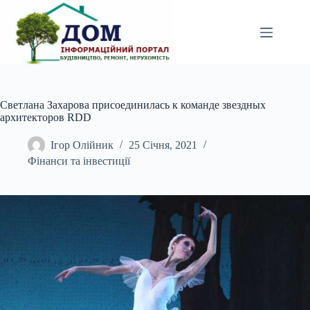
Перейти
до
вмісту
Светлана Захарова присоединилась к команде звездных
архитекторов RDD
Ігор Олійник
25 Січня, 2021
Фінанси та інвестиції