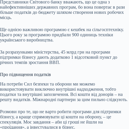
Представники Світового банку вважають, що це одна з
найефективніших державних програм, бо вона повертає в рази
більше податків до бюджету шляхом створення нових робочих
місць.
Ще однією важливою програмою є кешбек на сільгосптехніку.
Цього року за програмою придбали 900 одиниць техніки
українського виробництва.
За розрахунками міністерства,
45 млрд грн на програми
підтримки бізнесу дають додатково 1 відсотковий пункт до
річних темпів зростання ВВП.
Про підвищення податків
На потреби Сил безпеки та оборони ми можемо
використовувати виключно внутрішні надходження, тобто
податки та внутрішні запозичення. Всі кошти від донорів – на
решту видатків. Міжнародні партнери за цим пильно слідкують.
Розмови про те, що не варто робити програми для підтримки
бізнесу, а краще спрямовувати ці кошти на оборону, – це
спекуляція. Моє завдання – аби ці гроші не йшли на
«проїдання», а інвестувалися в бізнес.