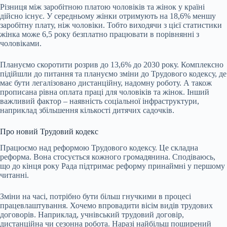
Різниця між заробітною платою чоловіків та жінок у країні
дійсно існує. У середньому жінки отримують на 18,6% меншу
заробітну плату, ніж чоловіки. Тобто виходячи з цієї статистики
жінка може 6,5 року безплатно працювати в порівнянні з
чоловіками.
Плануємо скоротити розрив до 13,6% до 2030 року. Комплексно
підійшли до питання та плануємо зміни до Трудового кодексу, де
має бути легалізовано дистанційну, надомну роботу. А також
прописана рівна оплата праці для чоловіків та жінок. Інший
важливий фактор – наявність соціальної інфраструктури,
наприклад збільшення кількості дитячих садочків.
Про новий Трудовий кодекс
Працюємо над реформою Трудового кодексу. Це складна
реформа. Вона стосується кожного громадянина. Сподіваюсь,
що до кінця року Рада підтримає реформу принаймні у першому
читанні.
Зміни на часі, потрібно бути більш гнучкими в процесі
працевлаштування. Хочемо впровадити вісім видів трудових
договорів. Наприклад, учнівський трудовий договір,
дистанційна чи сезонна робота. Наразі найбільш поширений