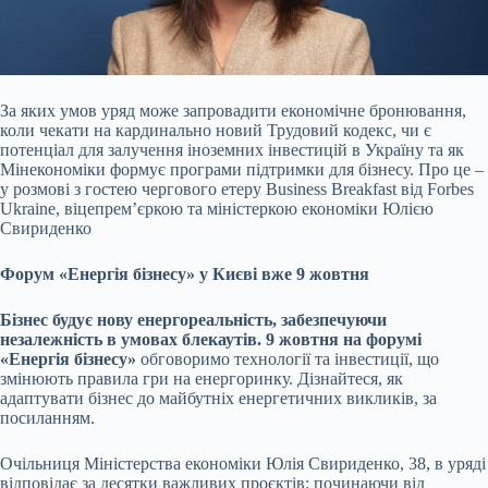
За яких умов уряд може запровадити економічне бронювання,
коли чекати на кардинально новий Трудовий кодекс, чи є
потенціал для залучення іноземних інвестицій в Україну
та як
Мінекономіки формує програми підтримки для бізнесу. Про це –
у розмові з гостею чергового етеру Business Breakfast від Forbes
Ukraine, віцепремʼєркою та міністеркою економіки Юлією
Свириденко
Форум «Енергія бізнесу» у Києві вже 9 жовтня
Бізнес будує нову енергореальність, забезпечуючи
незалежність в умовах блекаутів. 9 жовтня на форумі
«Енергія бізнесу»
обговоримо технології та інвестиції, що
змінюють правила гри на енергоринку. Дізнайтеся, як
адаптувати бізнес до майбутніх енергетичних викликів, за
посиланням.
Очільниця Міністерства економіки Юлія Свириденко, 38, в уряді
відповідає за десятки важливих проєктів: починаючи від