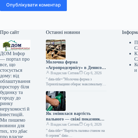
Опублікувати коментар
Про сайт
Останні новини
Інформ
П
С
К
ДОМ Інфор
С
— портал про
Молочна ферма
К
все, що
«Агропродсервісу» в Денисові
и
стосується
зберігає чисельність стада,
Владислав Ситник
Сер 6, 2026
дому: від
незважаючи на діяльність
” data-title=”Молочна ферма з
облаштування
майже без прибутку —
Тернопільщини обирає максимальну
простору біля
зайнятість замість скорочення стада”
КУРКУЛЬ
будинку та
городу до
ринку
нерухомості й
Як змінилася вартість
інвестицій.
пального — свіжі показники
Ми пишемо
на 6 серпня — КУРКУЛЬ
Владислав Ситник
Сер 6, 2026
новини для
” data-title=”Вартість палива станом на
тих, хто дбає
6 серпня” data-
про власне