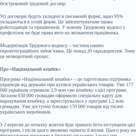
безстроковий трудовий договір.
Усі договори будуть укладені в письмовій формі, зараз 95%
укладаються в усній формі. Це забезпечуватиме права
роботодавців та працівників. У новому Трудовому кодексі у
профспілок не буде права вето на звільнення працівника.
Модернізація Трудового кодексу – частина наших
євроінтеграційних зобовʼязань. Це понад 20 євродиректив. Тому
це незворотний процес.
Про «Національний кешбек»
Програма «Національний кешбек» – це таргетована підтримка
українців від держави при купівлі українських товарів. Уже 177
000 українців отримали 2,9 млн грн кешбеку з цієї програми.
Загалом 630 000 громадян оформили спеціальну карту для
нарахування кешбеку, а зареєструвались у програмі 1,2 млн
громадян. Уже доступно близько 170 000 товарів від тисячі
українських виробників.
З 2 вересня до початку жовтня буде тривати бета-тестування цієї
програми, і після цього зможемо оцінити її вплив. Цього року на
фінансування програми в бюджеті закладено 3 млрд грн.