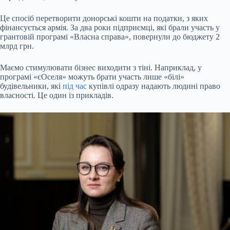
Це спосіб перетворити донорські кошти на податки, з яких
фінансується армія. За два роки підприємці, які брали участь у
грантовій програмі «Власна справа», повернули до бюджету 2
млрд грн.
Маємо стимулювати бізнес виходити з тіні. Наприклад, у
програмі «єОселя» можуть брати участь лише «білі»
будівельники, які
під час
купівлі одразу надають людині право
власності. Це один із прикладів.