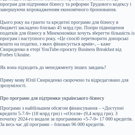
програм для підтримки бізнесу та реформи Трудового кодексу і
завершуючи впровадженням економічного бронювання.
Цього року на гранти та кредитні програми для бізнесу в
бюджеті закладено близько 45 млрд грн. Попри підвищення
податків для бізнесу в Мінекономіки хочуть зберегти більшість із
програм і наступного року. «Це спосіб перетворити донорські
кошти на податки, з яких фінансується армія», – каже
Свириденко в етері YouTube-проєкту Business Breakfast від
Forbes Ukraine.
Як вона підходить до менеджменту інших завдань?
Пряму мову Юлії Свириденко скорочено та відредаговано для
зрозумілості.
Про програми для підтримки українського бізнесу
Програми з найбільшим обсягом фінансування – «Доступні
кредити 5-7-9» (18 млрд грн) і «єОселя» (9,4 млрд грн). З
початку 2024-го видали за программою «5-7-9» 17 000 кредитів.
За весь час дії програми – близько 96 000 кредитів.