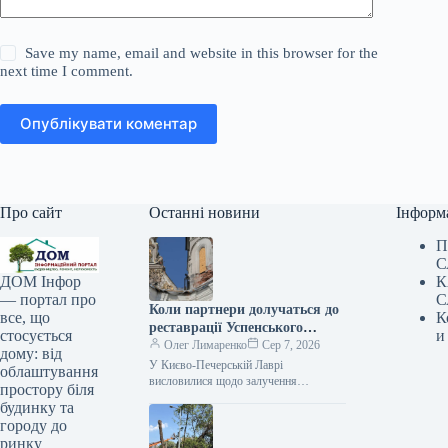
Save my name, email and website in this browser for the
next time I comment.
Опублікувати коментар
Про сайт
Останні новини
Інформ
П
С
К
ДОМ Інфор
С
— портал про
Коли партнери долучаться до
К
все, що
реставрації Успенського
и
стосується
собору, пояснили у Києво-
Олег Лимаренко
Сер 7, 2026
дому: від
Печерській лаврі.
У Києво-Печерській Лаврі
облаштування
висловилися щодо залучення
простору біля
партнерів до відбудови Успенського
будинку та
собору Ексклюзив 07.08.2026 16:51
городу до
Укрінформ Початок практичного
ринку
етапу міжнародної співпраці…