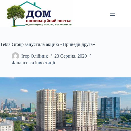
Перейти
до
вмісту
Тekta Group запустила акцию «Приведи друга»
Ігор Олійник
23 Серпня, 2020
Фінанси та інвестиції