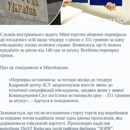
Служба внутрішнього аудиту Міністерства оборони перевірила
дії посадових осіб щодо тендеру з ціною у 351 гривню за одну
обкладинку папки особової справи. Виявилося, що
їх можна
придбати за ціною від 140 грн за штуку. Всебічна перевірка
триває.
Про це повідомили в Міноборони.
«Перевірка встановила: за чотири місяці до тендеру
Кадровий центр ЗСУ запропонував внести зміни до
технічної специфікації обкладинок, завдяки яким у заявці
Командування Сил логістики встановили ціну – 351 гривню
за штуку», – йдеться в повідомлені.
Зазначається, що після оголошення старту торгів від виробників
за першим лотом надійшла лише одна цінова пропозиція, яка
дорівнювала очікуваній вартості. Пропозицію надіслав
виробник ПрАТ Київська поліграфічна фабрика “ЗОРЯ”.