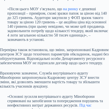
«Після цього МОУ з’ясувало, що
на ринку
є дешевші
пропозиції – приміром, схожі зразки папок за ціною від 140
до 325 гривень. Аудитори закупили у ФОП зразок такого
товару за ціною 120 гривень – це акційна ціна від основної
140 гривень (при цьому невідомо, чи може цей продавець
задовольнити потребу щодо кількості тендеру, який включає
4 лоти загальною кількістю 58 тисяч одиниць)», –
зазначають в установі.
Перевірка також встановила, що зміни, запропоновані Кадровим
центром ЗСУ щодо технічних параметрів обкладинок, надані без
обґрунтування. Відповідальні особи Департаменту ресурсного
забезпечення МОУ не підписали договір щодо цього тендеру.
Враховуючи зазначене, Служба внутрішнього аудиту
Міноборони запропонувала Кадровому центру ЗСУ внести
зміни, які дозволять зменшити вартість товару та збільшити
кількість учасників аукціону.
«Основні зусилля внутрішнього аудиту Міноборони
спрямовані на запобігання та попередження порушень та
неефективних витрат державних ресурсів.
Під час