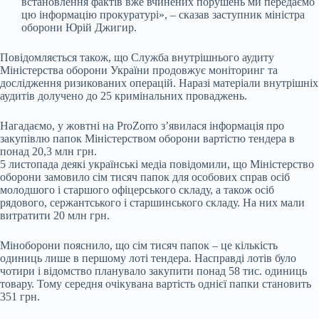
встановлення фактів вже вчинених порушень ми передаємо
цю інформацію прокуратурі», – сказав заступник міністра
оборони Юрій Джигир.
Повідомляється також, що Служба внутрішнього аудиту
Міністерства оборони України продовжує моніторинг та
дослідження ризикованих операцій. Наразі матеріали внутрішніх
аудитів долучено до 25 кримінальних проваджень.
Нагадаємо, у жовтні на ProZorro з’явилася інформація про
закупівлю папок Міністерством оборони вартістю тендера в
понад 20,3 млн грн.
5 листопада деякі українські медіа повідомили, що Міністерство
оборони замовило сім тисяч папок для особових справ осіб
молодшого і старшого офіцерського складу, а також осіб
рядового, сержантського і старшинського складу. На них мали
витратити 20 млн грн.
Міноборони пояснило, що сім тисяч папок – це кількість
одиниць лише в першому лоті тендера. Насправді лотів було
чотири і відомство планувало закупити понад 58 тис. одиниць
товару. Тому середня очікувана вартість однієї папки становить
351 грн.