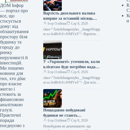
К
ДОМ Інфор
С
— портал про
Вартість дизельного палива
К
все, що
вперше за останній місяць
и
стосується
впала.
Ігор Олійник
Сер 8, 2026
дому: від
class=”ArticleImagestyles__ImageWrapp
облаштування
er-sc-lvd8v9-0 cWMVnY”> Вартість
простору біля
дизельного палива вперше за місяць
будинку та
пішла внизОптові розцінки на
городу до
дизельне пальне в Україні вперше
ринку
нерухомості й
У «Укрпошті» уточнили, коли
інвестицій.
клієнтам буде потрібно надати
Ми пишемо
податковий номер.
Ігор Олійник
Сер 8, 2026
новини для
class=”ArticleImagestyles__ImageWrapp
тих, хто дбає
er-sc-lvd8v9-0 cWMVnY”> Для всіх
про власне
післяплат за посилки потрібно буде
житло і
вказувати податковий номер
стежить за
незалежно від суми«Укрпошта»
фінансовою
аналітикою
галузі.
Нещодавно побудовані
Практичні
будинки не стають
поради
доступнішими: динаміка
Ігор Олійник
Сер 8, 2026
поєднуємо з
ринку нерухомості
Новобудови не дешевшають: що