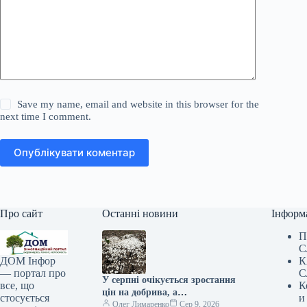
Save my name, email and website in this browser for the
next time I comment.
Опублікувати коментар
Про сайт
Останні новини
Інформ
П
С
К
ДОМ Інфор
С
— портал про
У серпні очікується зростання
К
все, що
цін на добрива, а
и
стосується
постачальники тимчасово
Олег Лимаренко
Сер 9, 2026