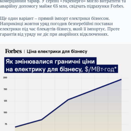
комерційний тариф. У серпні «Укренерго» могло витратити та
аварійну допомогу майже €6 млн, свідчать підрахунки Forbes.
Ще один варіант – прямий імпорт електрики бізнесом.
Наприкінці жовтня уряд погодив безперебійні поставки
електрики під час блекаутів бізнесу, який її імпортує. Проте
гарантія від уряду не діє при аварійних відключеннях.