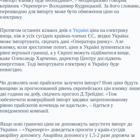
«Імпорт взимку буде необхідний», – неодноразово говорив
керівник «Укренерго» Володимир Кудрицький. За його словами,
перешкодою для імпорту може бути обмеження ціни на
електрику.
Протягом останніх кількох днів
в Україні
ціна на електрику
вища, ніж в усіх сусідніх країнах-членах ЄС, звідки Україна
може імпортувати, свідчать дані «Оператора ринку». Але
взимку, коли зростатиме попит, ціни в Україні зупиняться на
рівні верхньої границі, а у Європі можуть підійматися вище,
каже Олександр Харченко, директор Центру досліджень
енергетики. Тоді імпортувати електрику в Україну буде
невигідно.
Чи дозволять нові прайскепи залучити імпорт? Нові ціни будуть
вищими за прогнозований рівень європейських цін взимку лише
дві години на добу, свідчить прогноз Д.Трейдінг. «Тож
забезпечити комерційний імпорт завдяки запропонованому
рівню прайскепів вочевидь не вдасться», – йдеться у
повідомленні компанії.
Якщо нові граничні ціни не допоможуть запустити імпорт до
України – «Укренерго» доведеться просити у країн-сусідів
аварійну допомогу. Аварійна допомога у 1,5-2 рази дорожча за