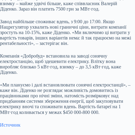
взимку – майже удвічі більше, каже співвласник Валерій
Діденко. Зараз він платить 7500 грн за МВт·год.
Завод найбільше споживає вдень, з 9:00 до 17:00. Якщо
Нацрегулятор ухвалить нові граничні ціни, витрати компанії
зростуть на 10-15%, каже Діденко. «Ми включимо ці витрати у
вартість товарів, інших варіантів нема: й так працюємо на межі
рентабельності», – застерігає він.
Компанія «Добробуд» встановила на заводі сонячну
електростанцію, щоб здешевити електрику. Влітку вона
виробляє близько 5 кВт·
год
, взимку – до 3,5 кВт·
год
, каже
Діденко.
«Ми плануємо і далі встановлювати сонячні електростанції», –
каже він. Діденко не розглядає можливість домовитись із
працівниками про нічні зміни, натомість розмірковує над
придбанням системи збереження енергії, щоб закуповувати
електрику вночі та споживати вдень. Вартість батареї на 1
МВт⋅год коливається у межах $450 000-800 000.
Источник