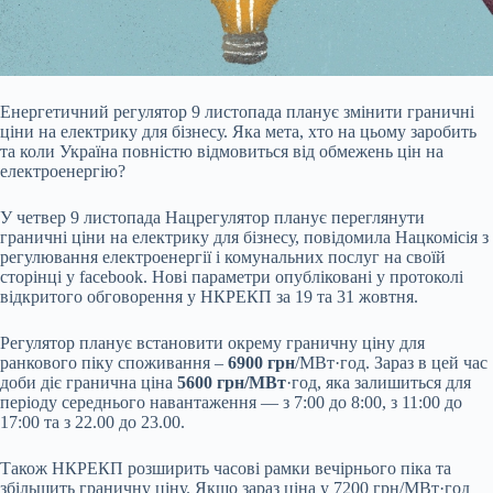
Енергетичний регулятор 9 листопада планує змінити граничні
ціни на електрику для бізнесу. Яка мета, хто на цьому заробить
та коли Україна повністю відмовиться від
обмежень цін на
електроенергію?
У четвер 9 листопада
Нацрегулятор
планує переглянути
граничні ціни на електрику для бізнесу, повідомила Нацкомісія з
регулювання електроенергії і комунальних послуг на своїй
сторінці у facebook. Нові параметри опубліковані у протоколі
відкритого обговорення у НКРЕКП за 19 та 31 жовтня.
Регулятор планує встановити окрему граничну ціну для
ранкового
піку споживання –
6900 грн
/МВт·год. Зараз в цей час
доби діє гранична ціна
5600 грн/МВт
·год, яка залишиться для
періоду середнього навантаження — з 7:00 до 8:00, з 11:00 до
17:00 та з 22.00 до 23.00.
Також НКРЕКП розширить часові рамки вечірнього піка та
збільшить граничну ціну. Якщо зараз ціна у 7200 грн/МВт·год