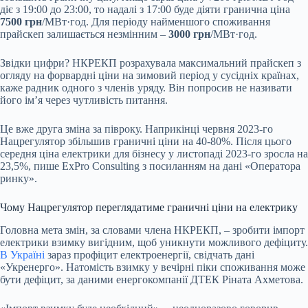
діє з 19:00 до 23:00, то надалі з 17:00 буде діяти гранична ціна
7500 грн
/МВт·год. Для періоду найменшого споживання
прайскеп залишається незмінним –
3000 грн
/МВт·год.
Звідки цифри? НКРЕКП розрахувала максимальний прайскеп з
огляду на форвардні ціни на зимовий період у сусідніх країнах,
каже
радник
одного з членів уряду. Він попросив не називати
його ім’я через чутливість питання.
Це вже друга зміна за півроку. Наприкінці червня 2023-го
Нацрегулятор збільшив граничні ціни на 40-80%. Після цього
середня ціна електрики для бізнесу у листопаді 2023-го зросла на
23,5
%
, пише ExPro Consulting з посиланням на дані «Оператора
ринку».
Чому Нацрегулятор переглядатиме граничні ціни на електрику
Головна мета змін, за словами члена НКРЕКП, – зробити імпорт
електрики взимку вигідним, щоб уникнути можливого дефіциту.
В Україні
зараз профіцит електроенергії, свідчать дані
«Укренерго». Натомість взимку у вечірні піки споживання може
бути дефіцит, за даними енергокомпанії ДТЕК Ріната Ахметова.