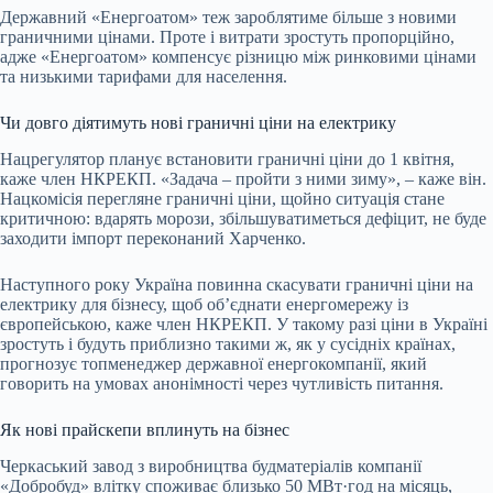
Державний «Енергоатом» теж зароблятиме більше з новими
граничними цінами. Проте і витрати зростуть пропорційно,
адже «Енергоатом» компенсує різницю між ринковими цінами
та низькими тарифами для
населення
.
Чи довго діятимуть нові граничні ціни на електрику
Нацрегулятор планує встановити граничні ціни до 1 квітня,
каже член НКРЕКП. «Задача – пройти з ними зиму», – каже він.
Нацкомісія перегляне граничні ціни, щойно ситуація стане
критичною: вдарять морози, збільшуватиметься дефіцит, не буде
заходити імпорт переконаний Харченко.
Наступного року Україна повинна скасувати граничні ціни на
електрику для бізнесу, щоб об’єднати енергомережу із
європейською, каже член НКРЕКП. У такому разі ціни в Україні
зростуть і будуть приблизно такими ж, як у сусідніх країнах,
прогнозує топменеджер державної енергокомпанії, який
говорить на умовах анонімності через чутливість питання.
Як нові прайскепи вплинуть на бізнес
Черкаський завод з виробництва будматеріалів компанії
«Добробуд» влітку споживає близько 50 МВт·год на місяць,