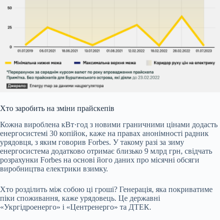
Хто заробить на зміни прайскепів
Кожна вироблена кВт·год з новими граничними цінами додасть
енергосистемі 30 копійок, каже на правах анонімності радник
урядовця, з яким говорив Forbes. У такому разі за зиму
енергосистема додатково отримає близько 9 млрд грн, свідчать
розрахунки Forbes на основі його даних про місячні обсяги
виробництва електрики взимку.
Хто розділить між собою ці гроші? Генерація, яка покриватиме
піки споживання, каже урядовець. Це державні
«Укргідроенерго» і «Центренерго» та ДТЕК.