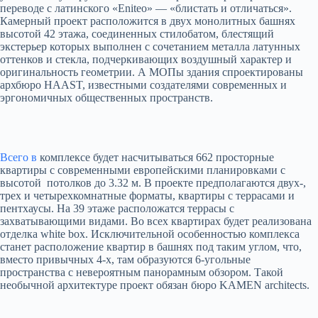
переводе с латинского «Eniteo» — «блистать и отличаться».
Камерный проект расположится в двух монолитных башнях
высотой 42 этажа, соединенных стилобатом, блестящий
экстерьер которых выполнен с сочетанием металла латунных
оттенков и стекла, подчеркивающих воздушный характер и
оригинальность геометрии. А МОПы здания спроектированы
архбюро HAAST, известными создателями современных и
эргономичных общественных пространств.
Всего в
комплексе будет насчитываться 662 просторные
квартиры с современными европейскими планировками с
высотой потолков до 3.32 м. В проекте предполагаются двух-,
трех и четырехкомнатные форматы, квартиры с террасами и
пентхаусы. На 39 этаже расположатся террасы с
захватывающими видами. Во всех квартирах будет реализована
отделка white box. Исключительной особенностью комплекса
станет расположение квартир в башнях под таким углом, что,
вместо привычных 4-х, там образуются 6-угольные
пространства с невероятным панорамным обзором. Такой
необычной архитектуре проект обязан бюро KAMEN architects.