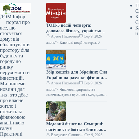
П
С
К
ДОМ Інфор
С
— портал про
ТОП-5 подій четверга:
К
все, що
допомога бізнесу, український
и
стосується
ВВП та авто з пробігом з ЄС
Артем Письменна
Сер 9, 2026
дому: від
— Мінфін
anons”> Ключові події четверга, 6
облаштування
простору біля
будинку та
городу до
ринку
Збір коштів для Збройних Сил
нерухомості й
України на рахунки фізичних
інвестицій.
осіб-підприємців: коли
Артем Письменна
Сер 9, 2026
Ми пишемо
податкова не втручатиметься,
новини для
anons”> Численні підприємства
а коли — донараховуватиме
започатковують публічні заходи для
тих, хто дбає
фінансової допомоги війську —
— Міністерство фінансів
про власне
акумулюють кошти від населення та
житло і
спрямовують їх до благодійних…
стежить за
фінансовою
аналітикою
Медовий бізнес на Сумщині:
галузі.
пасічник не боїться близькості
Практичні
до кордону — КУРКУЛЬ
Владислав Ситник
Сер 9, 2026