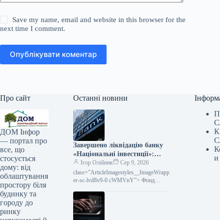
Save my name, email and website in this browser for the
next time I comment.
Опублікувати коментар
Про сайт
Останні новини
Інформ
П
С
К
ДОМ Інфор
С
— портал про
Завершено ліквідацію банку
К
все, що
«Національні інвестиції»:
и
стосується
Фонд гарантування припинив
Ігор Олійник
Сер 9, 2026
дому: від
виплати вкладникам
class=”ArticleImagestyles__ImageWrapp
облаштування
er-sc-lvd8v9-0 cWMVnY”> Фонд
простору біля
припинив виплати гарантованого
будинку та
відшкодуванняВ Україні остаточно
городу до
завершилась діяльність банку
ринку