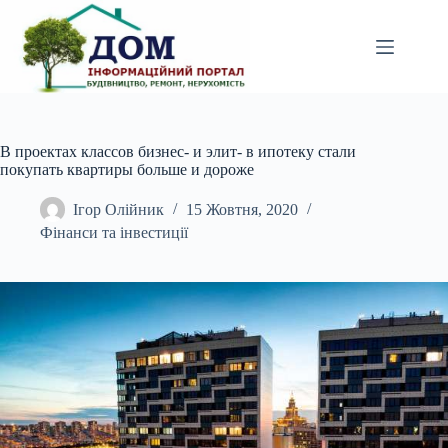
Перейти
до
вмісту
В проектах классов бизнес- и элит- в ипотеку стали
покупать квартиры больше и дороже
Ігор Олійник
15 Жовтня, 2020
Фінанси та інвестиції