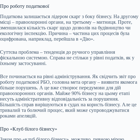
Про роботу податкової
Податкова залишається лідером скарг з боку бізнесу. На другому
місці – правоохоронні органи, на третьому – митниця. Проте,
зменшилася кількість скарг щодо дозволів на будівництво чи
екологічну інспекцію. Причина – частина цих процесів була
оцифрована, наприклад, перейшла в «Дію».
Суттєва проблема – тенденція до ручного управління
фіскальною системою. Справа не стільки у рівні податків, як у
їхньому застосуванні.
Все починається на рівні адміністрування. Як свідчить звіт про
роботу податкової РБО, головна мета органу – виявити якомога
більше порушень. А це вже створює передумови для дій
правоохоронних органів. Майже 90% бізнесу на цьому етапі
несуть адміністративну відповідальність за порушення.
Більшість справ вирішуються в судах на користь бізнесу. Але це
тривалий та болючий процес, який може супроводжуватися
роками апеляцій.
Про «Клуб білого бізнесу»
Закон про «клуб білого бізнесу», можливо, певною мірою