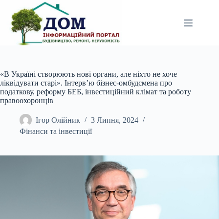
Перейти
до
вмісту
«В Україні створюють нові органи, але ніхто не хоче
ліквідувати старі». Інтервʼю бізнес-омбудсмена про
податкову, реформу БЕБ, інвестиційний клімат та роботу
правоохоронців
Ігор Олійник
3 Липня, 2024
Фінанси та інвестиції