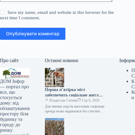
Save my name, email and website in this browser for the
next time I comment.
Опублікувати коментар
Про сайт
Останні новини
Інформ
П
С
К
ДОМ Інфор
С
— портал про
Перша п’ятірка міст
К
все, що
забезпечить соціальне житло
и
стосується
завдяки коштам ЄІБ в
Владислав Ситник
Сер 6, 2026
дому: від
Україні
Для певних верств населення соціальна
облаштування
оренда може надаватися без стягнення
простору біля
плати. / Freepik Кропивницький,
будинку та
Кременчук, Львів, Миколаїв та
городу до
Житомир будуть…
ринку