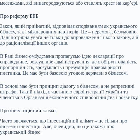
меседжами, які винагороджуються або ставлять хрест на карʼєрі.
Про реформу БЕБ
Закон, який прийнятий, відповідає сподіванням як українського
бізнесу, так і міжнародних партнерів. Це – перемога, безумовно.
Далі потрібна увага не тільки до впровадження цього закону, а й
до раціоналізації інших органів.
В Раді бізнес-омбудсмена пропагуємо ідею декларації про
справедливе, розсудливе адміністрування, де є обґрунтованість,
пропорційність, зрозумілість і презумпція правомірності
платника. Це має бути базовою угодою держави з бізнесом.
В основі має бути принцип діалогу з бізнесом, а не репресивні
штрафи. Такий підхід є частиною євроінтеграції України та
членства в Організації економічного співробітництва і розвитку.
Про інвестиційний клімат
Часто вважається, що інвестиційний клімат – це тільки про
іноземні інвестиції. Але, очевидно, що це також і про
український бізнес.