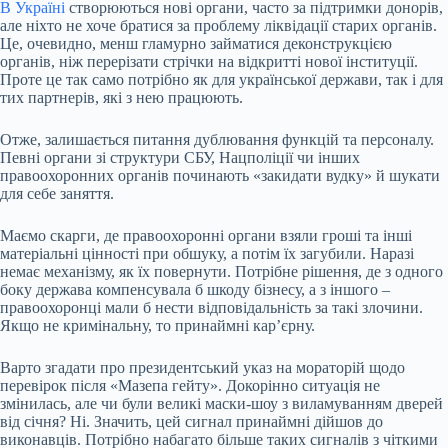
В Україні
створюються нові органи, часто за підтримки донорів,
але ніхто не хоче братися за проблему ліквідації старих органів.
Це, очевидно, менш гламурно займатися деконструкцією
органів, ніж перерізати стрічки на відкритті нової інституції.
Проте це так само потрібно як для української держави, так і для
тих партнерів, які з нею працюють.
Отже, залишається питання дублювання функцій та персоналу.
Певні органи зі структури СБУ, Нацполіції чи інших
правоохоронних органів починають «закидати вудку» й шукати
для себе заняття.
Маємо скарги, де правоохоронні органи взяли гроші та інші
матеріальні цінності при обшуку, а потім їх загубили. Наразі
немає механізму, як їх повернути. Потрібне рішення, де з одного
боку держава компенсувала б шкоду бізнесу, а з іншого –
правоохоронці мали б нести відповідальність за такі злочини.
Якщо не кримінальну, то принаймні карʼєрну.
Варто згадати про президентський указ на мораторій щодо
перевірок після «Мазепа гейту». Докорінно ситуація не
змінилась, але чи були великі маски-шоу з виламуванням дверей
від січня? Ні. Значить, цей сигнал принаймні дійшов до
виконавців. Потрібно набагато більше таких сигналів з чіткими