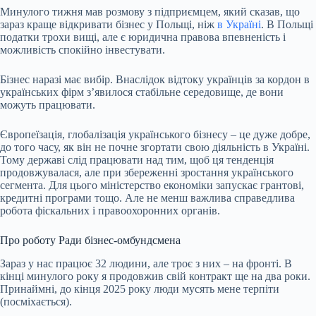
Минулого тижня мав розмову з підприємцем, який сказав, що
зараз краще відкривати бізнес у Польщі, ніж
в Україні
. В Польщі
податки трохи вищі, але є юридична правова впевненість і
можливість спокійно інвестувати.
Бізнес наразі має вибір. Внаслідок відтоку українців за кордон в
українських фірм зʼявилося стабільне середовище, де вони
можуть працювати.
Європеїзація, глобалізація українського бізнесу – це дуже добре,
до того часу, як він не почне згортати свою діяльність в Україні.
Тому державі слід працювати над тим, щоб ця тенденція
продовжувалася, але при збереженні зростання українського
сегмента. Для цього міністерство економіки запускає грантові,
кредитні програми тощо. Але не менш важлива справедлива
робота фіскальних і правоохоронних органів.
Про роботу Ради бізнес-омбундсмена
Зараз у нас працює 32 людини, але троє з них – на фронті. В
кінці минулого року я продовжив свій контракт ще на два роки.
Принаймні, до кінця 2025 року люди мусять мене терпіти
(посміхається).