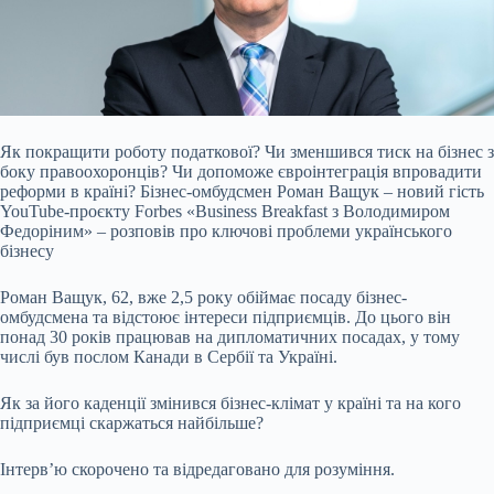
Як покращити роботу податкової? Чи зменшився тиск на бізнес з
боку правоохоронців? Чи допоможе євроінтеграція впровадити
реформи в країні? Бізнес-омбудсмен Роман Ващук –
новий гість
YouTube-проєкту Forbes «Business Breakfast з Володимиром
Федоріним» – розповів про ключові проблеми українського
бізнесу
Роман Ващук, 62, вже 2,5 року обіймає посаду бізнес-
омбудсмена та відстоює інтереси підприємців. До цього він
понад 30 років працював на дипломатичних посадах, у тому
числі був послом Канади в Сербії та Україні.
Як за його каденції змінився бізнес-клімат у країні та на кого
підприємці скаржаться найбільше?
Інтервʼю скорочено та відредаговано для розуміння.