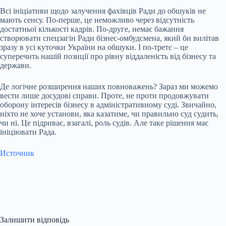
Всі ініціативи щодо залучення фахівців Ради до обшуків не
мають сенсу. По-перше, це неможливо через відсутність
достатньої кількості кадрів. По-друге, немає бажання
створювати спецзагін Ради бізнес-омбудсмена, який би вилітав
зразу в усі куточки України на обшуки. І по-третє – це
суперечить нашій позиції про рівну віддаленість від бізнесу та
держави.
Де логічне розширення наших повноважень? Зараз ми можемо
вести лише досудові справи. Проте, не проти продовжувати
оборону інтересів бізнесу в адміністративному суді. Звичайно,
ніхто не хоче установи, яка казатиме, чи правильно суд судить,
чи ні. Це підриває, взагалі, роль судів. Але таке рішення має
ініціювати Рада.
Источник
Залишити відповідь