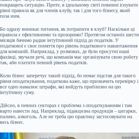
покращить ситуацію. Проте, в ідеальному світі повинні існувати
рівні правила як для членів клубу, так і для того бізнесу, який
поза ним.
Бо одразу виникає питання, як потрапити в клуб? Наскільки ці
правила є ефективними та прозорими? Протягом останніх шести
місяців бачимо радше інтуїтивний підхід до податків. У
податкової є своє поняття про рівень податкового навантаження
для компаній. Наприклад, у розмовах, де були присутні наші
фахівці, звучали речі, що компанія має організувати свою роботу
так, аби платити певний рівень податків.
Коли бізнес заперечує такий підхід, бо немає підстав для такого
рівня оподаткування, податкова каже, що призначить перевірку і
все одно намалює штрафи, які вийдуть приблизно на цю
інтуїтивну суму.
Дійсно, в певних секторах є проблема з оподаткуванням і там
варто навести лад. Наприклад, підакцизна продукція – цигарки,
паливо, алкоголь. Але не треба цю практику застосовувати на
весь бізнес.