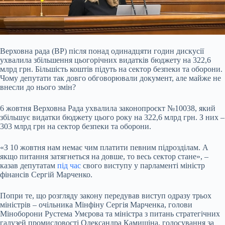
Верховна рада (ВР) після понад одинадцяти годин дискусії
ухвалила збільшення цьогорічних видатків бюджету на 322,6
млрд грн. Більшість коштів підуть на сектор безпеки та
оборони.
Чому депутати так довго обговорювали документ, але майже не
внесли до нього змін?
6 жовтня Верховна Рада ухвалила законопроєкт №10038, який
збільшує видатки бюджету цього року на 322,6 млрд грн. З них –
303 млрд грн на сектор безпеки та оборони.
«З 10 жовтня нам немає чим платити певним підрозділам. А
якщо питання затягнеться на довше, то весь сектор стане», –
казав депутатам
під час
свого виступу у парламенті міністр
фінансів Сергій Марченко.
Попри те, що розгляду закону передував виступ одразу трьох
міністрів – очільника Мінфіну Сергія Марченка, голови
Міноборони Рустема Умєрова та міністра з питань стратегічних
галузей промисловості Олександра Камишіна, голосування за