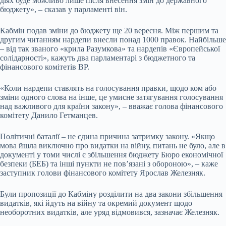
діях буде можливо лише після внесення змін до державного
бюджету», – сказав у парламенті він.
Кабмін подав зміни до бюджету ще 20 вересня. Між першим та
другим читанням нардепи внесли понад 1000 правок. Найбільше
– від так званого
«крила Разумкова»
та нардепів «Європейської
солідарності», кажуть два парламентарі з бюджетного та
фінансового комітетів ВР.
«Коли нардепи ставлять на голосування правки, щодо ком або
зміни одного слова на інше, це умисне затягування голосування
над важливого для країни закону», – вважає голова фінансового
комітету Данило Гетманцев.
Політичні баталії – не єдина причина затримку закону. «Якщо
мова йшла виключно про видатки на війну, питань не було, але в
документі у томи числі є збільшення бюджету Бюро економічної
безпеки (БЕБ) та інші пункти
не повʼязані з обороною
», – каже
заступник голови фінансового комітету Ярослав Железняк.
Були пропозиції до Кабміну розділити на два закони збільшення
видатків, які йдуть на війну та окремий документ щодо
необоротних видатків, але уряд відмовився, зазначає Железняк.