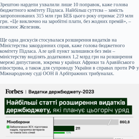
Зрештою нардепи ухвалили лише 10 поправок, каже голова
бюджетного комітету Підласа. Найбільш суттєва – замість
запропонованих 315 млн грн БЕБ цього року отримає 219 млн
грн. «Це виключно на заробітні плати, без жодних премій», –
пояснює Железняк.
Ще одна дискусія стосувалася розширення видатків на
Міністерства закордонних справ, каже голова бюджетного
комітету Підласа. Але цей пункт залишився без змін –
міністерству виділять додаткових 1,2 млрд грн на розширення
мережі дипустанов, зокрема у країнах Африки та Аравійського
півострова, а також для супроводу України в справах проти РФ у
Міжнародному суді ООН й Арбітражних трибуналах.