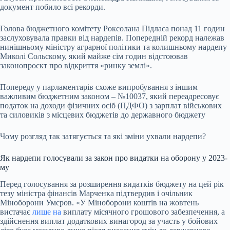
документ побило всі рекорди.
Голова бюджетного комітету Роксолана Підласа понад 11 годин
заслуховувала правки від нардепів. Попередній рекорд належав
нинішньому міністру аграрної політики та колишньому нардепу
Миколі Сольскому, який майже сім годин відстоював
законопроєкт про відкриття «ринку землі».
Попереду у парламентарів схоже випробування з іншим
важливим бюджетним законом – №10037, який переадресовує
податок на доходи фізичних осіб (ПДФО) з зарплат військових
та силовиків з місцевих бюджетів до державного бюджету
Чому розгляд так затягується та які зміни ухвали нардепи?
Як нардепи голосували за закон про видатки на оборону у 2023-
му
Перед голосування за розширення видатків бюджету на цей рік
тезу міністра фінансів Марченка підтвердив і очільник
Міноборони Умєров. «У Міноборони коштів на жовтень
вистачає
лише на
виплату місячного грошового забезпечення, а
здійснення виплат додаткових винагород за участь у бойових