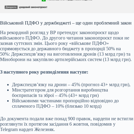
Військовий ПДФО у держбюджеті – ще один проблемний закон
На рекордний розгляд у ВР претендує законопроєкт щодо
військового ПДФО. До другого читання законопроєкт поки не
зазнав суттєвих змін. Цього року «військове ПДФО»
спрямовується до державного бюджету в пропорції 50% на
50%: Держспецзвʼязку на виготовлення дронів (13 млрд грн) та
Міноборони на закупівлю артилерійських систем (13 млрд грн).
З наступного року розподілення наступе:
Держспецзвʼязку на дрони – 45% (прогноз 43+ млрд грн),
Мінстратегпром для розгортання виробництва
боєприпасів та зброї – 45% (43+ млрд грн)
Військовими частинами пропорційно відповідно до
сплаченого ПДФО – 10% (близько 10 млрд)
До документа подали вже понад 900 правок, нардепи не встигли
розглянути їх протягом засідання 6 жовтня, повідомив у
Telegram нардеп Железняк.