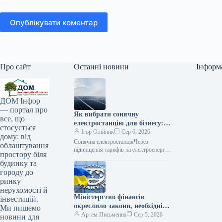
Опублікувати коментар
Про сайт
Останні новини
Інформ
ДОМ Інфор
— портал про
Як вибрати сонячну
все, що
електростанцію для бізнесу: 5
стосується
частіших помилок
Ігор Олійник
Сер 6, 2026
дому: від
Сонячна електростанціяЧерез
облаштування
підвищення тарифів на електроенергію
простору біля
та загрози перебоїв з постачанням,
будинку та
український бізнес все активніше
городу до
вкладає кошти у власні джерела
ринку
нерухомості й
Міністерство фінансів
інвестицій.
окреслило закони, необхідні
Ми пишемо
Україні для прогресу на
Артем Письменна
Сер 5, 2026
новини для