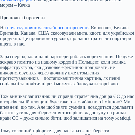
морем – Качка
Про польскі протести
На
початку повномасштабного вторгнення
Євросоюз, Велика
Британія, Канада, США скасовували мита, квоти для української
продукції. Це продемонстурвало, що наші стратегічні партнери
вірять в нас.
Зараз період, коли наші партнери роблять коригування. Це дуже
яскраво помітно на нашому кордоні з Польщею: коли велика
інфраструктура, яка дозволяє ефективно працювати, не
використовується через дюжину вже втомлених
протестувальників – постапокаліптична картина, як певні
соціальні та політичні речі можуть заблокувати торгівлю.
Тож виникає запитання: чи справді стратегічна довіра ЄС до нас
в торгівельній площині буде такою ж стабільною і міцною? Ми
впевнені, що так.
Але щоб зняти сумніви, доводиться докладати
багато зусиль для збереження того рівня ж доступу на ринки
країн ЄС – дуже сильно бігти, щоб залишатися на тому ж місці.
Тому головний пріоритет для нас зараз – це зберегти