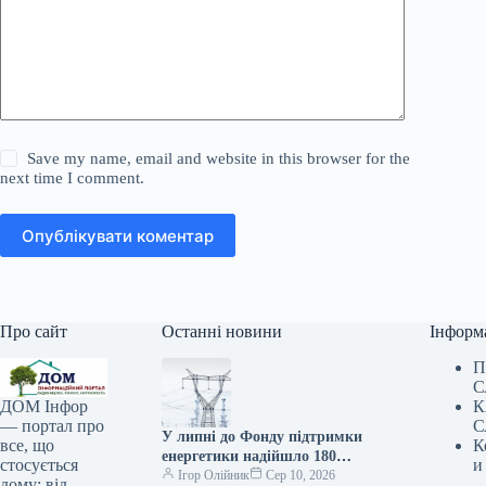
Save my name, email and website in this browser for the
next time I comment.
Опублікувати коментар
Про сайт
Останні новини
Інформ
П
С
К
ДОМ Інфор
С
— портал про
У липні до Фонду підтримки
К
все, що
енергетики надійшло 180
и
стосується
мільйонів євро від донорів.
Ігор Олійник
Сер 10, 2026
дому: від