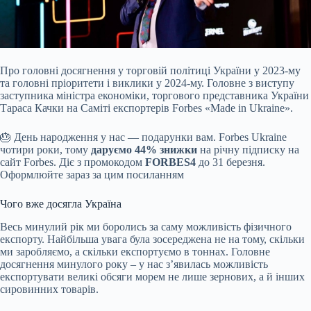
Про головні досягнення у торговій політиці України у 2023-му
та головні пріоритети і виклики у 2024-му. Головне з виступу
заступника міністра економіки, торгового
представника України
Тараса Качки на Саміті експортерів Forbes «Made in Ukraine».
🎂 День народження у нас — подарунки вам. Forbes Ukraine
чотири роки, тому
даруємо 44%
знижки
на річну підписку на
сайт Forbes. Діє з промокодом
FORBES4
до 31 березня.
Оформлюйте зараз за цим посиланням
Чого вже досягла Україна
Весь минулий рік ми боролись за саму можливість фізичного
експорту. Найбільша увага була зосереджена не на тому, скільки
ми заробляємо, а скільки експортуємо в тоннах. Головне
досягнення минулого року – у нас з’явилась можливість
експортувати великі обсяги морем не лише зернових, а й інших
сировинних товарів.