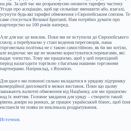
на рік. За цей час ми розраховуємо оновити тарифну частину
Угоди про асоціацію, щоб ще сильніше зменшити або, взагалі,
усунути будь-які тарифні обмеження з Європейським союзом. Те
саме стосується Великої Британії. Нам потрібно думати про
партнерство на 100 років наперед.
Але для нас це виклик. Поки ми не вступили до Європейського
союзу, а перебуваємо у стані ведення переговорів, наша
торговельна політика не є такою самостійною, як би ми хотіли,
але водночас ми ще не можемо користуватися перевагами, які
надає членство. Тому ми працюємо, щоб у цей перехідний
період налагодити торгівлю з багатьма нашими торговими
партнерами. Наприклад, з Японією.
Для цього ми повинні сильно вкладатися в урядову підтримку
комерційної дипломатії в межах виставок. Поки що цьому
заважають валютні обмеження від Нацбанку, але ми працюємо
над їх зняттям. Головне завдання для уряду – створити такий
рівень довіри на ринках, де працює український бізнес, щоб їхня
експансія чи поява не викликала роздратування.
Источник