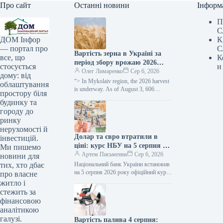
Про сайт
Останні новини
Інформ
П
С
К
ДОМ Інфор
С
— портал про
Вартість зерна в Україні за
К
все, що
період збору врожаю 2026
и
стосується
року зменшилася приблизно
Олег Лимаренко
Сер 6, 2026
дому: від
наполовину —
“> In Mykolaiv region, the 2026 harvest
облаштування
SuperAgronom.com
is underway. As of August 3, 606
простору біля
thousand hectares of grain and
будинку та
leguminous…
городу до
ринку
нерухомості й
Долар та євро втратили в
інвестицій.
ціні: курс НБУ на 5 серпня —
Ми пишемо
Мінфін
Артем Письменна
Сер 6, 2026
новини для
Національний банк України встановив
тих, хто дбає
на 5 серпня 2026 року офіційний курс
про власне
гривні на рівні 44,74 грн/$. Таким
житло і
чином, порівняно з…
стежить за
фінансовою
аналітикою
галузі.
Вартість палива 4 серпня: