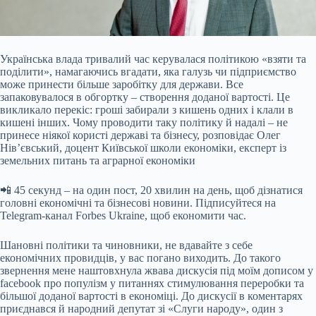
Українська влада тривалий час керувалася політикою «взяти та
поділити», намагаючись вгадати, яка галузь чи підприємство
може принести більше заробітку для держави. Все
запаковувалося в обгортку – створення доданої вартості. Це
викликало перекіс: гроші забирали з кишень одних і клали в
кишені інших. Чому проводити таку політику й надалі – не
принесе ніякої користі державі та бізнесу, розповідає Олег
Нів’євський, доцент Київської школи економіки, експерт із
земельних питань та аграрної економіки
📲 45 секунд – на один пост, 20 хвилин на день, щоб дізнатися
головні економічні та бізнесові новини. Підписуйтеся на
Telegram-канал Forbes Ukraine, щоб економити час.
Шановні політики та чиновники, не вдавайте з себе
економічних провидців, у вас погано виходить. До такого
звернення мене наштовхнула жвава дискусія під моїм дописом у
facebook про популізм у питаннях стимулювання переробки та
більшої доданої вартості в економіці. До дискусії в коментарях
приєднався й народний депутат зі «Слуги народу», один з