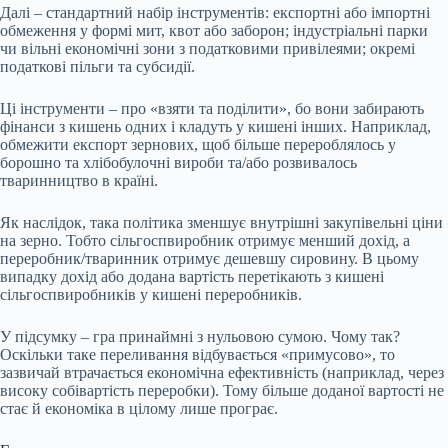
Далі – стандартний набір інструментів: експортні або імпортні
обмеження у формі мит, квот або заборон; індустріальні парки
чи вільні економічні зони з податковими привілеями; окремі
податкові пільги та субсидії.
Ці інструменти – про «взяти та поділити», бо вони забирають
фінанси з кишень одних і кладуть у кишені інших. Наприклад,
обмежити експорт зернових, щоб більше перероблялось у
борошно та хлібобулочні вироби та/або розвивалось
тваринництво в країні.
Як наслідок, така політика зменшує внутрішні закупівельні ціни
на зерно. Тобто сільгоспвиробник отримує менший дохід, а
переробник/тваринник отримує дешевшу сировину. В цьому
випадку дохід або додана вартість перетікають з кишені
сільгоспвиробників у кишені переробників.
У підсумку – гра принаймні з нульовою сумою. Чому так?
Оскільки таке переливання відбувається «примусово», то
зазвичай втрачається економічна ефективність (наприклад, через
високу собівартість переробки). Тому більше доданої вартості не
стає й економіка в цілому лише програє.