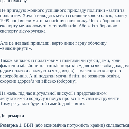
Гра в нульову
Не пригадую жодного успішного прикладу політики «взяти та
поділити». Хоча й наводять кейс із соняшниковою олією, коли у
1999 році ввели мито на насіння соняшнику. Чи з забороною
експорту металолому та меткомбінатів. Або ж із забороною
експорту лісу-кругляка.
Але це невдалі приклади, варто лише гарну оболонку
«відкозирнути».
Також випадок із податковими пільгами чи субсидіями, коли
фактично мільйони платників податків «діляться» своїм доходом
(адже податки сплачуються з доходів) із маленькою когортою
переробників. А ці податки могли б піти на розвиток освіти,
охорони здоров’я чи військо (оборону).
На жаль, під час віртуальної дискусії з представником
депутатського корпусу я почув про всі ті ж самі інструменти.
Тому результат буде той самий: далі – вниз.
Дві ремарки
Ремарка 1.
ВВП (або економічна потужність країни) складається