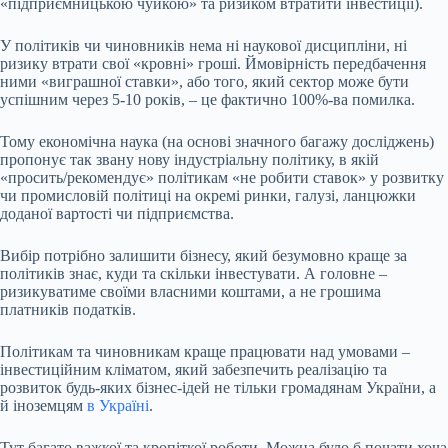
«підприємницькою чуйкою» та ризиком втратити інвестиції).
У політиків чи чиновників нема ні наукової дисципліни, ні
ризику втрати свої «кровні» гроші. Ймовірність передбачення
ними «виграшної ставки», або того, який сектор може бути
успішним через 5-10 років, – це фактично 100%-ва помилка.
Тому економічна наука (на основі значного багажу досліджень)
пропонує так звану нову індустріальну політику, в якій
«просить/рекомендує» політикам «не робити ставок» у розвитку
чи промисловій політиці на окремі ринки, галузі, ланцюжки
доданої вартості чи підприємства.
Вибір потрібно залишити бізнесу, який безумовно краще за
політиків знає, куди та скільки інвестувати. А головне –
ризикуватиме своїми власними коштами, а не грошима
платників податків.
Політикам та чиновникам краще працювати над умовами –
інвестиційним кліматом, який забезпечить реалізацію та
розвиток будь-яких бізнес-ідей не тільки громадянам України, а
й іноземцям
в Україні
.
Тут багато важкої та кропіткої роботи. Можна було б почати хоча