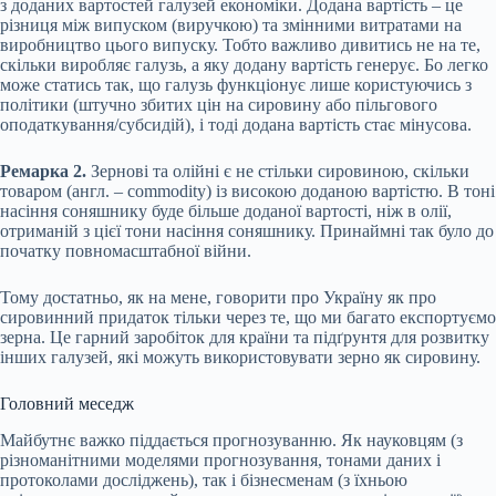
з доданих вартостей галузей економіки. Додана вартість – це
різниця між випуском (виручкою) та змінними витратами на
виробництво цього випуску. Тобто важливо дивитись не на те,
скільки виробляє галузь, а яку додану вартість генерує. Бо легко
може статись так, що галузь функціонує лише користуючись з
політики (штучно збитих цін на сировину або пільгового
оподаткування/субсидій), і тоді додана вартість стає мінусова.
Ремарка 2.
Зернові та олійні є не стільки сировиною, скільки
товаром (англ. – commodity) із високою доданою вартістю. В тоні
насіння соняшнику буде більше доданої вартості, ніж в олії,
отриманій з цієї тони насіння соняшнику. Принаймні так було до
початку повномасштабної війни.
Тому достатньо, як на мене, говорити про Україну як про
сировинний придаток тільки через те, що ми багато експортуємо
зерна. Це гарний заробіток для країни та підґрунтя для розвитку
інших галузей, які можуть використовувати зерно як сировину.
Головний меседж
Майбутнє важко піддається прогнозуванню. Як науковцям (з
різноманітними моделями прогнозування, тонами даних і
протоколами досліджень), так і бізнесменам (з їхньою