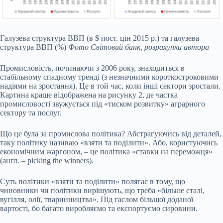
Галузева структура ВВП (в $ пост. цін 2015 р.) та галузева
структура ВВП (%)
Фото Світовий банк, розрахунки автора
Промисловість, починаючи з 2006 року, знаходиться в
стабільному спадному тренді (з незначними короткостроковими
надіями на зростання). Це в той час, коли інші сектори зростали.
Картина краще відображена на рисунку 2, де частка
промисловості звужується під «тиском розвитку» аграрного
сектору та послуг.
Що це була за промислова політика? Абстрагуючись від деталей,
таку політику називаю «взяти та поділити». Або, користуючись
економічним жаргоном, – це політика «ставки на переможця»
(англ. – picking the winners).
Суть політики «взяти та поділити» полягає в тому, що
чиновники чи політики вирішують, що треба «більше сталі,
вугілля, олії, тваринництва». Під гаслом більшої доданої
вартості, бо багато виробляємо та експортуємо сировини.