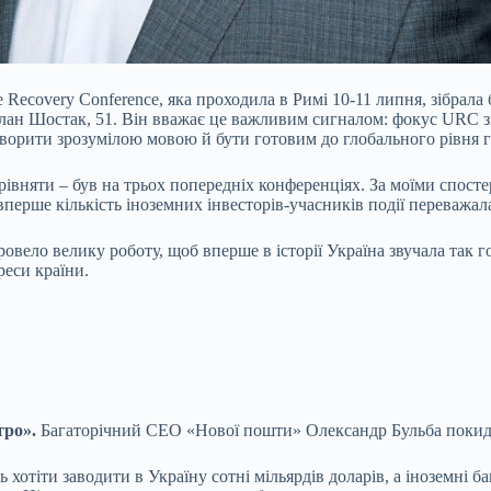
 Recovery Conference, яка проходила в Римі 10-11 липня, зібрала
слан Шостак, 51. Він вважає це важливим сигналом: фокус URC зм
оворити зрозумілою мовою й бути готовим до глобального рівня 
орівняти – був на трьох попередніх конференціях. За моїми спос
вперше кількість іноземних інвесторів-учасників події переважал
вело велику роботу, щоб вперше в історії Україна звучала так г
реси країни.
тро».
Багаторічний СЕО «Нової пошти» Олександр Бульба поки
 хотіти заводити в Україну сотні мільярдів доларів, а іноземні 