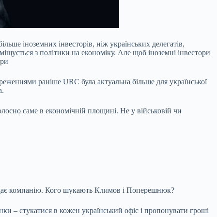
 більше іноземних інвесторів, ніж
українських делегатів,
іщується з політики на економіку. Але щоб іноземні інвестори
гри
тереженнями раніше URC була актуальна більше для української
а.
олосно саме в економічній площині. Не у військовій чи
дає компанію. Кого шукають Климов і Поперешнюк?
банки – стукатися в кожен український офіс і пропонувати гроші