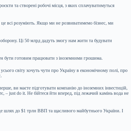
оєкти та створені робочі місця, з яких сплачуватимуться
, це всі розуміють. Якщо ми не розвиватимемо бізнес, ми
 оборону. Ці
50 млрд
дадуть змогу нам жити та будувати
винен бути готовим працювати з іноземними грошима.
усього світу хочуть чути про Україну в економічному полі, про
є.
перше, ви маєте підготувати компанію до іноземних інвестицій,
– just do it. Не бійтеся йти вперед, під лежачий камінь вода не
 це шлях до $1 трлн ВВП та щасливого майбутнього України. І