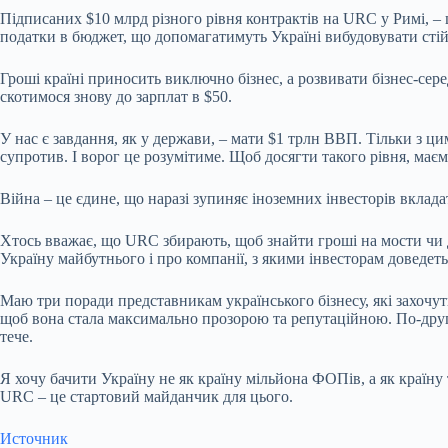
Підписаних $10 млрд різного рівня контрактів на URC у Римі, – ц
податки в бюджет, що допомагатимуть Україні вибудовувати стій
Гроші країні приносить виключно бізнес, а розвивати бізнес-сер
скотимося знову до зарплат в $50.
У нас є завдання, як у держави, – мати $1 трлн ВВП. Тільки з
супротив. І ворог це розумітиме. Щоб досягти такого рівня, маємо
Війна – це єдине, що наразі зупиняє іноземних інвесторів вкла
Хтось вважає, що URC збирають, щоб знайти гроші на мости чи до
Україну майбутнього і про компанії, з якими інвесторам доведе
Маю три поради представникам українського бізнесу, які захочут
щоб вона стала максимально прозорою та репутаційною. По-друге, 
тече.
Я хочу бачити Україну не як країну мільйона ФОПів, а як країн
URC – це стартовий майданчик для цього.
Источник