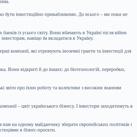
ошима.
ко бути інвестиційно привабливими. До всього – ми поки не
банків із усього світу. Вони вбачають в Україні після війни
 інвесторам, навіщо їм вкладатися в Україну.
рші компанії, які отримують іноземні гранти та інвестиції для
тика. Вони відкриті й до інших: до біотехнологій, переробки,
ькі звіти про їхню роботу та колективи з високим знанням
мпанії – цвіт українського бізнесу. І інвестори заходитимуть в
ся нам на одному майданчику збирати європейських політиків і
естиціями в бізнес-проєкти.