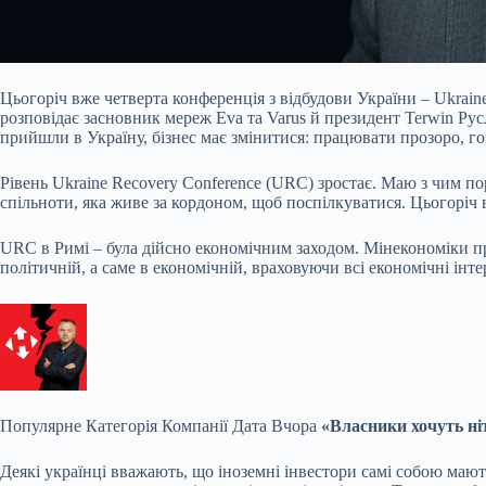
Цьогоріч вже четверта конференція з відбудови України – Ukraine
розповідає засновник мереж Eva та Varus й президент Terwin Ру
прийшли в Україну, бізнес має змінитися: працювати прозоро, г
Рівень Ukraine Recovery Conference (URC) зростає. Маю з чим п
спільноти, яка живе за кордоном, щоб поспілкуватися. Цьогоріч 
URC в Римі – була дійсно економічним заходом. Мінекономіки про
політичній, а саме в економічній, враховуючи всі економічні інте
Популярне
Категорія Компанії Дата Вчора
«Власники хочуть ні
Деякі українці вважають, що іноземні інвестори самі собою мають