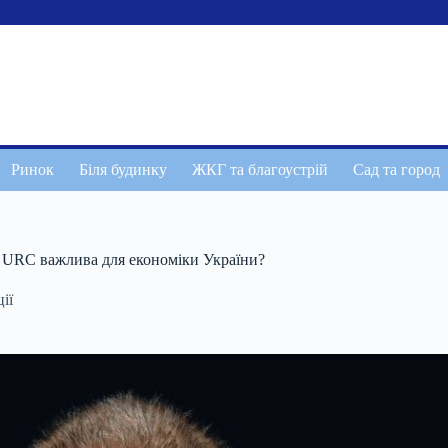
Ринок
Біля будинку
ЖКГ та благоустрій
Сад та город
ви URC важлива для економіки України?
ії