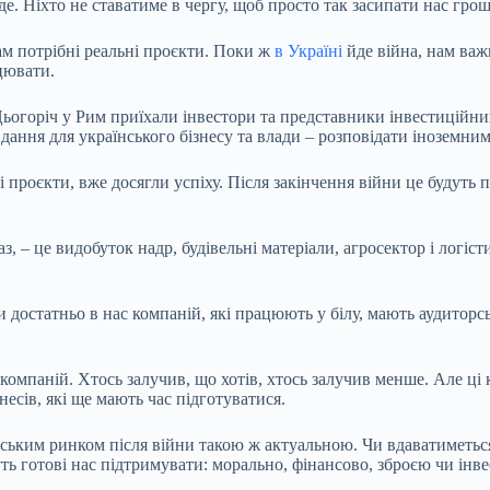
буде. Ніхто не ставатиме в чергу, щоб просто так засипати нас гр
м потрібні реальні проєкти. Поки ж
в Україні
йде війна, нам важ
цювати.
ьогоріч у Рим приїхали інвестори та представники інвестиційних 
вдання для українського бізнесу та влади – розповідати іноземним
роєкти, вже досягли успіху. Після закінчення війни це будуть пе
аз, – це видобуток надр, будівельні матеріали, агросектор і логіс
 достатньо в нас компаній, які працюють у білу, мають аудиторс
мпаній. Хтось залучив, що хотів, хтось залучив менше. Але ці ко
несів, які ще мають час підготуватися.
аїнським ринком після війни такою ж актуальною. Чи вдаватиметь
уть готові нас підтримувати: морально, фінансово, зброєю чи інв