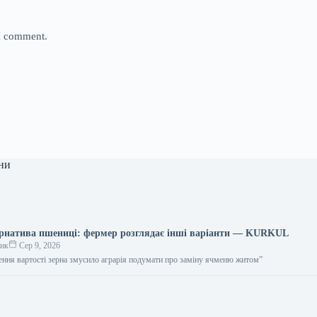
 I comment.
ни
рнатива пшениці: фермер розглядає інші варіанти — KURKUL
ник
Сер 9, 2026
шення вартості зерна змусило аграрія подумати про заміну ячменю житом”