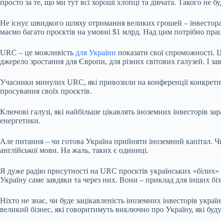
просто за те, що ми тут всі хороші хлопці та дівчата. Такого не 
Не існує швидкого шляху отримання великих грошей – інвестора
маємо багато проєктів на умовні $1 млрд. Над цим потрібно пра
URC – це можливість
для України
показати свої спроможності. Ц
джерело зростання для Європи, для різних світових галузей. І за
Учасники минулих URC, які привозили на конференції конкретні п
просування своїх проєктів.
Ключові галузі, які найбільше цікавлять іноземних інвесторів зар
енергетики.
Але питання – чи готова Україна прийняти іноземний капітал. Чи
англійської мови. На жаль, таких є одиниці.
Я дуже радію присутності на URC проєктів українських «білих» ко
Україну саме завдяки та через них. Вони – приклад для інших біз
Ніхто не знає, чи буде зацікавленість іноземних інвесторів укр
великий бізнес, які говоритимуть виключно про Україну, які буд