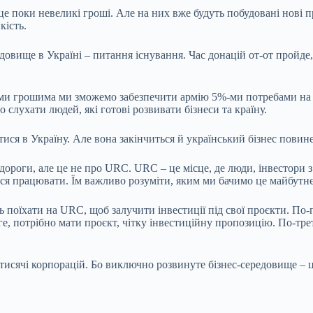
е поки невеликі гроші. Але на них вже будуть побудовані нові пр
кість.
едовище в Україні – питання існування. Час донацій от-от пройде
 цими грошима ми зможемо забезпечити армію 5%-ми потребами на
 слухати людей, які готові розвивати бізнеси та країну.
датися в Україну. Але вона закінчиться й український бізнес по
роги, але це не про URC. URC – це місце, де люди, інвестори з 
ться працювати. Їм важливо розуміти, яким ми бачимо це майбутн
ь поїхати на URC, щоб залучити інвестиції під свої проєкти. По-
потрібно мати проєкт, чітку інвестиційну пропозицію. По-третє, 
у тисячі корпорацій. Бо виключно розвинуте бізнес-середовище –