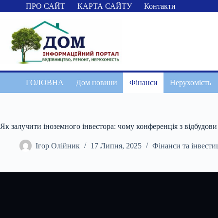
Перейти
ПРО САЙТ
КАРТА САЙТУ
Контакти
до
вмісту
ГОЛОВНА
Дом новини
Фінанси
Нерухомість
Як залучити іноземного інвестора: чому конференція з відбудо
Ігор Олійник
17 Липня, 2025
Фінанси та інвестиц