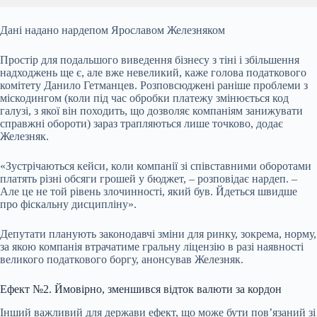
Дані надано нардепом Ярославом Железняком
Простір для подальшого виведення бізнесу з тіні і збільшення
надходжень ще є, але вже невеликий, каже голова податкового
комітету Данило Гетманцев. Розповсюджені раніше проблеми з
міскодингом (коли під час обробки платежу змінюється код
галузі, з якої він походить, що дозволяє компаніям занижувати
справжні обороти) зараз трапляються лише точково, додає
Железняк.
«Зустрічаються кейси, коли компанії зі співставними оборотами
платять різні обсяги грошей у бюджет, – розповідає нардеп. –
Але це не той рівень злочинності, який був. Йдеться швидше
про фіскальну дисципліну».
Депутати планують законодавчі зміни для ринку, зокрема, норму,
за якою компанія втрачатиме гральну ліцензію в разі наявності
великого податкового боргу, анонсував Железняк.
Ефект №2. Ймовірно, зменшився відток валюти за кордон
Інший важливий для держави ефект, що може бути повʼязаний зі