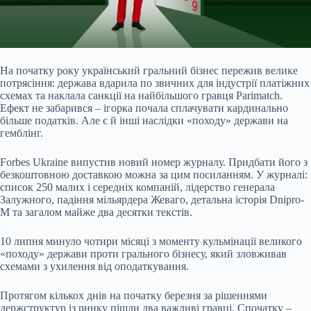
На початку року український гральний бізнес пережив велике
потрясіння: держава вдарила по
звичних для індустрії платіжних
схемах та наклала санкції на найбільшого гравця Parimatch.
Ефект не забарився – ігорка почала сплачувати кардинально
більше податків. Але є й інші наслідки «походу» держави на
гемблінг.
Forbes Ukraine випустив новий номер журналу. Придбати його з
безкоштовною доставкою можна за цим посиланням. У журналі:
список 250 малих і середніх компаній, лідерство генерала
Залужного, падіння мільярдера Жеваго, детальна історія Dnipro-
M та загалом майже два десятки текстів.
10 липня минуло чотири місяці з моменту кульмінації великого
«походу» держави проти грального бізнесу, який зловживав
схемами з ухилення від оподаткування.
Протягом кількох днів на початку березня за рішеннями
держструктур із ринку пішли два важливі гравці. Спочатку –