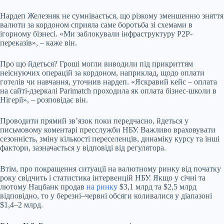
Нардеп Железняк не сумнівається, що різкому зменшенню зняття
валюти за кордоном сприяла саме боротьба зі схемами в
ігорному бізнесі. «Ми заблокували інфраструктуру P2P-
переказів», – каже він.
Про що йдеться? Гроші могли виводили під прикриттям
неіснуючих операцій за кордоном, наприклад, щодо оплати
готелів чи навчання, уточнив нардеп. «Яскравий кейс – оплата
на
сайті-дзеркалі
Parimatch проходила як оплата бізнес-школи в
Нігерії», – розповідає він.
Проводити прямий звʼязок поки передчасно, йдеться у
письмовому коментарі пресслужби НБУ. Важливо враховувати
сезонність, зміну кількості переселенців, динаміку курсу та інші
фактори, зазначається у відповіді від регулятора.
Втім, про покращення ситуації на валютному ринку від початку
року свідчить і статистика інтервенцій
НБУ
. Якщо у січні та
лютому Нацбанк продав
на ринку
$3,1 млрд та $2,5 млрд
відповідно, то у березні–червні обсяги коливалися у діапазоні
$1,4–2 млрд.