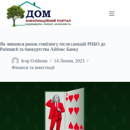
Перейти
до
вмісту
Як змінився ринок гемблінгу після санкцій РНБО до
Parimatch та банкуртства Айбокс Банку
Ігор Олійник
14 Липня, 2023
Фінанси та інвестиції