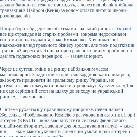
деяких банків платежі не проходять, а через monobank пройшла
транзакція в Найробі (Кенія) за кодом оплати дитячої школи», –
розповідає він.
Попри боротьбу держави зі схемами гральний ринок
в Україні
все ще страждає від старих проблеми, зокрема недосконалої
системи оподаткування, каже Кузьменко. Хоч податкові
надходження від грального бізнесу зросли, але тиск податківців
триває. «З вересня усі оператори грального ринку пройшли по
дев’ять податкових перевірок», – зазначає юрист.
Через це суттєві зміни на ринку найближчим часом
малоймовірно. Західні інвестори з мільярдною капіталізацією,
які хочуть працювати на гральному ринку України, не
розуміють, як сплачувати податки, продовжує Кузьменко. «Для
них це серйозний стоп на шляху до виходу на український
ринок», – вважає він.
Система рухається у правильному напрямку, певен нардеп
Железняк. «Розблоковано Комісію з регулювання азартних ігор і
лотерей (КРАІЛ) – вона має запустити систему фінансового
онлайн-
моніторингу
, важливу для оподаткування галузі, – каже
він. – Також мають ухвалити ліцензійні умови щодо лотерей і
видати кілька нових ліцензій».