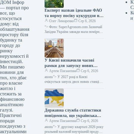
К
ДОМ Інфор
С
— портал про
Експерт назвав ідеальне ФАО
К
все, що
та норму посіву кукурудзи на
и
стосується
силос для західного регіону
Олег Лимаренко
Сер 6, 2026
дому: від
України — SuperAgronom.com
“> Фото: SuperAgronom.com Зазвичай
облаштування
Західна Україна завжди мала помірний
простору біля
клімат, з достатніми опадами,
будинку та
вважалася зоною належного
городу до
зволоження, відповідно в цьому…
ринку
нерухомості й
У Києві визначили часові
інвестицій.
рамки для запуску нових
Ми пишемо
станцій метрополітену в
Артем Письменна
Сер 6, 2026
новини для
напрямку Виноградаря,
anons”> У 2027 році в Києві
тих, хто дбає
повідомив Мінфін.
очікується запуск двох нових станцій
про власне
метрополітену, а в 2029 році —
житло і
ще однієї. Ці наміри закладено
стежить за
у проєкті Програми соціально-
фінансовою
економічного
аналітикою
галузі.
Державна служба статистики
Практичні
повідомила, що українська
поради
економіка відновила
Артем Письменна
Сер 6, 2026
поєднуємо з
зростання у другому кварталі.
anons”> У другому кварталі 2026 року
актуальними
реальний валовий внутрішній продукт