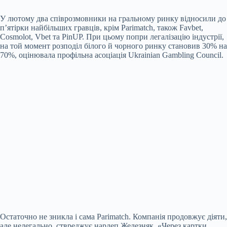
У лютому два співрозмовники на гральному ринку відносили до
п’ятірки найбільших гравців, крім Parimatch, також Favbet,
Cosmolot, Vbet та PinUP. При цьому попри легалізацію індустрії,
на той момент розподіл білого й чорного ринку становив 30% на
70%, оцінювала профільна асоціація Ukrainian Gambling Council.
Остаточно не зникла і сама Parimatch. Компанія продовжує діяти,
але нелегально, ствреджує нардеп Железняк. «Через картки