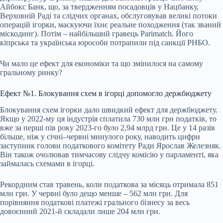
Айбокс Банк, що, за твердженням посадовців у Нацбанку,
Верховній Раді та слідчих органах, обслуговував великі потоки
операцій ігорки, маскуючи їхнє реальне походження (так званий
міскодинг). Потім – найбільший гравець Parimatch. Його
кіпрська та українська юрособи потрапили під санкції
РНБО
.
Чи мало це ефект для економіки та що змінилося на самому
гральному ринку?
Ефект №1. Блокування схем в ігорці допомогло держбюджету
Блокування схем ігорки дало швидкий ефект для держбюджету.
Якщо у 2022-му ця індустрія сплатила 730 млн грн податків, то
вже за перші пів року 2023-го було 2,94 млрд грн. Це у 14 разів
більше, ніж у січні–червні минулого року, наводить цифри
заступник голови податкового комітету Ради Ярослав Железняк.
Він також очолював тимчасову слідчу комісію у парламенті, яка
займалась схемами в ігорці.
Рекордним став травень, коли податкова за місяць отримала 851
млн грн. У червні було дещо менше – 562 млн грн. Для
порівняння податкові платежі грального бізнесу за весь
довоєнний 2021-й складали лише 204 млн грн.