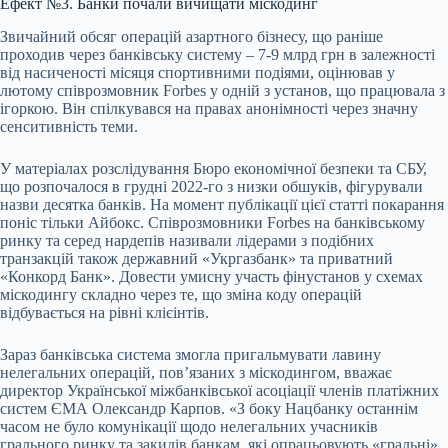
Ефект №3. Банки почали вичищати міскодинг
Звичайний обсяг операцій азартного бізнесу, що раніше
проходив через банківську систему – 7-9 млрд грн в залежності
від насиченості місяця спортивними подіями, оцінював у
лютому співрозмовник Forbes у одній з установ, що працювала з
ігоркою. Він спілкувався на правах анонімності через значну
сенситивність теми.
У матеріалах розслідування Бюро економічної безпеки та СБУ,
що розпочалося в грудні 2022-го з низки обшуків, фігурували
назви десятка банків. На момент публікації цієї статті покарання
поніс тільки Айбокс. Співрозмовники Forbes на банківському
ринку та серед нардепів називали лідерами з подібних
транзакцій також державний «Укргазбанк» та приватний
«Конкорд Банк». Довести умисну участь фінустанов у схемах
міскодингу складно через те, що зміна коду операцій
відбувається на рівні клієінтів.
Зараз банківська система змогла пригальмувати лавину
нелегальних операцій, пов’язаних з міскодингом, вважає
директор Української міжбанківської асоціації членів платіжних
систем ЄМА Олександр Карпов. «З боку Нацбанку останнім
часом не було комунікації щодо нелегальних учасників
грального ринку та закидів банкам, які опрацьовують «гральні»