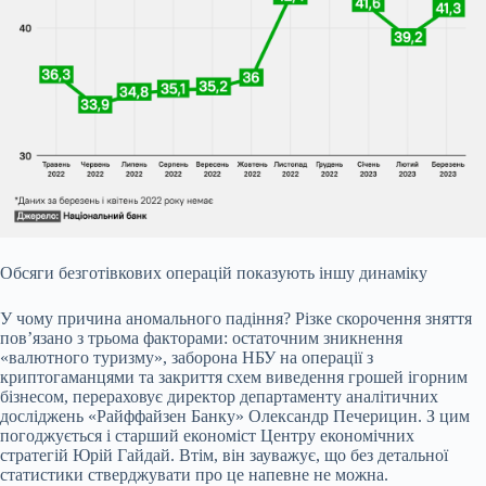
Обсяги безготівкових операцій показують іншу динаміку
У чому причина аномального падіння? Різке скорочення зняття
повʼязано з трьома факторами: остаточним зникнення
«валютного туризму»
, заборона НБУ на операції з
криптогаманцями та закриття схем виведення грошей ігорним
бізнесом, перераховує директор департаменту аналітичних
досліджень «Райффайзен Банку» Олександр Печерицин. З цим
погоджується і старший економіст Центру економічних
стратегій Юрій Гайдай. Втім, він зауважує, що без детальної
статистики стверджувати про це напевне не можна.