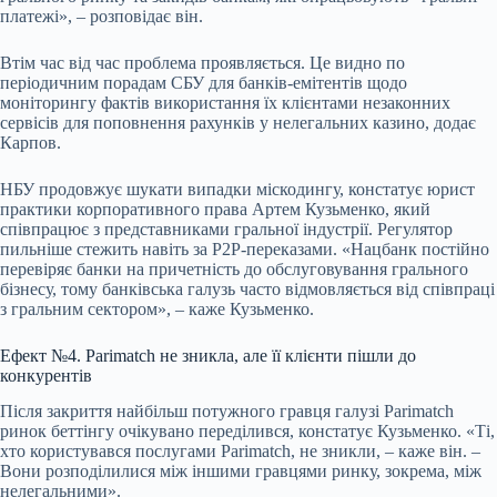
платежі», – розповідає він.
Втім час від час проблема проявляється. Це видно по
періодичним порадам СБУ для банків-емітентів щодо
моніторингу фактів використання їх клієнтами незаконних
сервісів для поповнення рахунків у нелегальних казино, додає
Карпов.
НБУ продовжує шукати випадки міскодингу, констатує юрист
практики корпоративного права Артем Кузьменко, який
співпрацює з представниками гральної індустрії. Регулятор
пильніше стежить навіть за Р2Р-переказами. «Нацбанк постійно
перевіряє банки на причетність до обслуговування грального
бізнесу, тому банківська галузь часто відмовляється від співпраці
з гральним сектором», – каже Кузьменко.
Ефект №4. Parimatch не зникла, але її клієнти пішли до
конкурентів
Після закриття найбільш потужного гравця галузі Parimatch
ринок беттінгу очікувано переділився, констатує Кузьменко. «Ті,
хто користувався послугами Parimatch, не зникли, – каже він. –
Вони розподілилися між іншими гравцями ринку, зокрема, між
нелегальними».