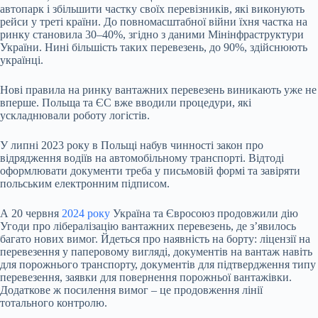
автопарк і збільшити частку своїх перевізників, які виконують
рейси у треті країни. До повномасштабної війни їхня частка на
ринку становила 30–40%, згідно з даними Мінінфраструктури
України. Нині більшість таких перевезень, до 90%, здійснюють
українці.
Нові правила на ринку вантажних перевезень виникають уже не
вперше. Польща та ЄС вже вводили процедури, які
ускладнювали роботу логістів.
У липні 2023 року в Польщі набув чинності закон про
відрядження водіїв на автомобільному транспорті. Відтоді
оформлювати документи треба у письмовій формі та завіряти
польським електронним підписом.
А 20 червня
2024 року
Україна та Євросоюз продовжили дію
Угоди про лібералізацію вантажних перевезень, де зʼявилось
багато нових вимог. Йдеться про наявність на борту: ліцензії на
перевезення у паперовому вигляді, документів на вантаж навіть
для порожнього транспорту, документів для підтвердження типу
перевезення, заявки для повернення порожньої вантажівки.
Додаткове ж посилення вимог – це продовження лінії
тотального контролю.