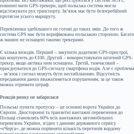
проблема. Всі вантажівки, що реєструються у системі SENT,
повинні мати GPS-трекери, щоб польська система могла
відстежувати рух транспорту. Зв’язок має бути безперебійний
протягом усього маршруту.
Перевізники здебільшого не готові до таких змін. До того ж
система GPS має бути верифікована польською стороною. Багато
ж машин не оснащені такими трекерами.
Є кілька виходів. Перший – закупити додаткові GPS-пристрої,
що коштують до €100. Другий – використовувати штатний GPS-
трекер, якщо автівка ним оснащена. Третій, тимчасовий –
приєднуватися до GPS-сигналу смартфона водія. Але є проблема
– зв’язок і сигнал можуть бути нестабільними. Відсутність
передавання даних вважатиметься порушенням, за це також
можна отримати штраф.
Реакція ринку не забарилася
Польські пункти пропуску – це основні ворота України до
Європи. Двосторонні та транзитні вантажні перевезення до
Польщі становлять 60% всіх вантажних автомобільних
перевезень України, згідно з даними державного сервісу
«єЧерга», де можна порівняти кількість перетинів кордону
певної країни вантажними автомобілями.