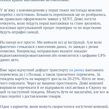
У зв’язку з нововведенням у перші тижні листопада можливі
перебої з логістикою. Більшість перевізників ще не розібрались,
як правильно оформлювати заявки у SENT. Деякі логісти
очікують, коли поїдуть перші вантажівки та стане зрозуміло,
наскільки врегульований процес перевірки та чи жорсткими
будуть штрафні санкції.
На папері все просто. Ми вивчали всі ці інструкції. Але коли
фактично стикаєшся з внесенням даних, то завжди є ризик
помилки. Наприклад, неправильно вказати локацію
відвантаження/розвантаження або помилитися з цифрами GPS-
даних авто.
Вже зараз відчутний дефіцит транспорту
на ринку
вантажних
перевезень до і з Польщі, а також транзитних перевезень. За
тиждень вартість на маршруті зросла на 20-25%. Ніхто не знає,
чого очікувати. Через це машини простоюють. Деякі компанії
вирішили перечекати й не відправили свої автівки в Європу на
цей та наступний тиждень. Можуть бути не масштабні, але все ж
таки перебої з доставленням товарів.
Один з варіантів, яким можуть скористатися логістичні компанії,