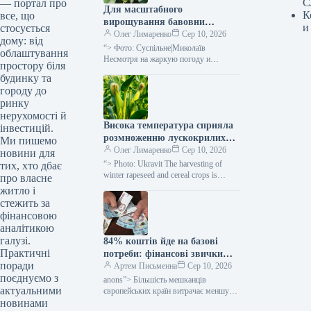
С
— портал про
Для масштабного
К
все, що
вирощування бавовни
и
стосується
потрібна розроблена
Олег Лимаренко
Сер 10, 2026
дому: від
технологія — розповідає
“> Фото: Суспільне|Миколаїв
облаштування
фермерка —
Несмотря на жаркую погоду и
простору біля
незначительное количество осадков,
SuperAgronom.com
будинку та
посевы хлопка в Николаевской
городу до
области хорошо развиваются. В
ринку
настоящее…
нерухомості й
Висока температура сприяла
інвестицій.
розмноженню лускокрилих
Ми пишемо
шкідників: посіви кукурудзи
Олег Лимаренко
Сер 10, 2026
новини для
та соняшнику під загрозою —
“> Photo: Ukravit The harvesting of
тих, хто дбає
SuperAgronom.com
winter rapeseed and cereal crops is
про власне
nearing completion, but farmers will still
житло і
have to…
стежить за
фінансовою
аналітикою
галузі.
84% коштів йде на базові
Практичні
потреби: фінансові звички
поради
українців та їхні прагнення до
Артем Письменна
Сер 10, 2026
поєднуємо з
змін — Мінфін
anons”> Більшість мешканців
актуальними
європейських країн витрачає меншу
новинами
частку своїх заробітків на основні