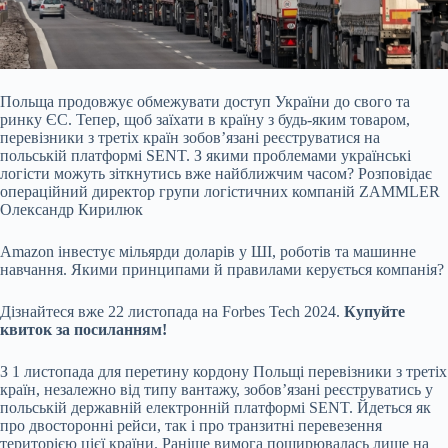
Польща продовжує обмежувати доступ України до свого та
ринку ЄС. Тепер, щоб заїхати в країну з будь-яким товаром,
перевізники з третіх країн зобов’язані реєструватися на
польській платформі SENT. З якими проблемами українські
логісти можуть зіткнутись вже найближчим часом? Розповідає
операційний директор групи логістичних компаній ZAMMLER
Олександр Кирилюк
Amazon інвестує мільярди доларів у ШІ, роботів та машинне
навчання. Якими принципами й правилами керується компанія?
Дізнайтеся вже 22 листопада на Forbes Tech 2024.
Купуйте
квиток за посиланням!
З 1 листопада для перетину кордону Польщі перевізники з
третіх
країн
, незалежно від типу вантажу, зобов’язані реєструватись у
польській державній електронній платформі SENT. Йдеться як
про двосторонні рейси, так і про транзитні перевезення
територією цієї країни. Раніше вимога поширювалась лише на