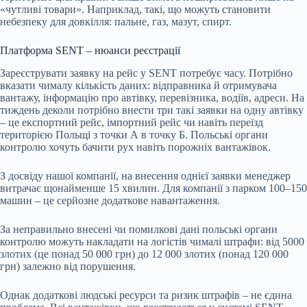
«чутливі товари». Наприклад, такі, що можуть становити
небезпеку для довкілля: пальне, газ, мазут, спирт.
Платформа SENT – нюанси реєстрації
Зареєструвати заявку на рейс у SENT потребує часу. Потрібно
вказати чималу кількість даних: відправника й отримувача
вантажу, інформацію про автівку, перевізника, водіїв, адреси. На
тиждень деколи потрібно внести три такі заявки на одну автівку
– це експортний рейс, імпортний рейс чи навіть переїзд
територією Польщі з точки А в точку Б. Польські органи
контролю хочуть бачити рух навіть порожніх вантажівок.
З досвіду нашої компанії, на внесення однієї заявки менеджер
витрачає щонайменше 15 хвилин. Для компанії з парком 100–150
машин – це серйозне додаткове навантаження.
За неправильно внесені чи помилкові дані польські органи
контролю можуть накладати на логістів чималі штрафи: від 5000
злотих (це понад 50 000 грн) до 12 000 злотих (понад 120 000
грн) залежно від порушення.
Однак додаткові людські ресурси та ризик штрафів – не єдина