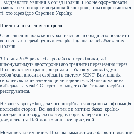
– відправляти машини в об’їзд Польщі. Щоб не оформлювати
заявок і не проходити додатковий контроль, ним скористаються
ті, хто зараз їде з Європи в Україну.
Причини посилення контролю
Своє рішення польський уряд пояснює необхідністю посилити
контроль за переміщенням товарів. І це ще не всі обмеження
Польщі.
З 1 січня 2025 року всі європейські перевізники, які
виконуватимуть двосторонні або транзитні перевезення через
Польщу в треті країни, зокрема й в Україну, також будуть
зобов’язані вносити свої дані в систему SENT. Внутрішніх
європейських перевезень це не торкнеться. Якщо ж машина
виїжджає за межі ЄС через Польщу, то обов’язково потрібно
реєструватися.
Не зовсім зрозуміло, для чого потрібна ця додаткова інформація
польській стороні. Всі дані й так є в митних базах: країна-
походження товару, експортер, імпортер, перевізник,
документація. Цей моніторинг вже присутній.
Можливо, таким чином Польща намагається лобіювати власний