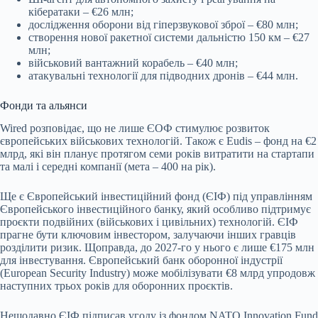
кібератаки – €26 млн;
дослідження оборони від гіперзвукової зброї – €80 млн;
створення нової ракетної системи дальністю 150 км – €27
млн;
військовий вантажний корабель – €40 млн;
атакувальні технології для підводних дронів – €44 млн.
Фонди та альянси
Wired розповідає, що не лише ЄОФ стимулює розвиток
європейських військових технологій. Також є Eudis – фонд на €2
млрд, які він планує протягом семи років витратити на стартапи
та малі і середні компанії (мета – 400 на рік).
Ще є Європейський інвестиційний фонд (ЄІФ) під управлінням
Європейського інвестиційного банку, який особливо підтримує
проєкти подвійних (військових і цивільних) технологій. ЄІФ
прагне бути ключовим інвестором, залучаючи інших гравців
розділити ризик. Щоправда, до 2027-го у нього є лише €175 млн
для інвестування. Європейський банк оборонної індустрії
(European Security Industry) може мобілізувати €8 млрд упродовж
наступних трьох років для оборонних проєктів.
Нещодавно ЄІФ підписав угоду із фондом NATO Innovation Fund