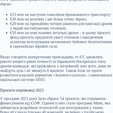
зброю:
€25 млн на наступне покоління броньованого транспорту;
€30 млн на розумну і ще більш точну зброю;
€20 млн на принаймні чотири рішення для навігації дронів
у вкрай нестабільному оточенні;
€50 млн на нові наземні летальні дрони – в цьому проєкті
фонд просить приділити увагу етичним і юридичним
аспектам інтегрування автономних бойових безпілотників
в європейські збройні сили.
Якщо говорити конкретними прикладами, то ЄС цікавлять
ракети вищого рівня точності та баражуючі боєприпаси типу
дронів-камікадзе, які кружляють у визначеній зоні доти, доки не
знайдуть ціль і не зможуть її вразити. Також блок не проти
розжитися власним варіантом «Залізного купола», славнозвісної
ізраїльської системи ППО.
Проєкти-переможці 2023
У програмі 2023 року було обрано 54 проєкти, які отримають
фінансування від ЄОФ. Одним із них стала програма Marte, яка
займається розробкою технологій для інтегрування у танки.
Вона обʼєднала близько 40 компаній, включно з італійською