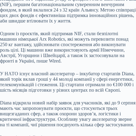
(NIF), першим багатонаціональним суверенним венчурним
фондом, в який вклалися 24 з 32 країн Альянсу. Метою співпраці
цих двох фондів є ефективніша підтримка інноваційних рішень,
аби швидше втілювати їх у життя.
Одним із проєктів, який підтримав NIF, стали безпілотні
машини німецької Arx Robotics, які можуть перевозити понад
250 кг вантажу, здійснювати спостереження або виконувати
роль цілі. Ці машини вже використовують армії Німеччини,
Австрії, Угорщини і Швейцарії, а також їх застосовували на
фронті в Україні, пише Wired.
У НАТО існує власний акселератор – інкубатор стартапів Diana,
який торік вклав гроші у 44 молоді компанії у сфері енергетики,
телекомунікацій і стеження. Ці стартапи отримали по €100 000 і
шість місяців підготовки у різних центрах по всій Європі.
Diana відкрила новий набір заявок для учасників, які до 9 серпня
мають час запропонувати проєкти, що стосуються трьох
вищезгаданих сфер, а також охорони здоровʼя, логістики і
критичної інфраструктури. Особливу увагу акселератор зверне
на ті компанії, чиї рішення поєднують кілька сфер застосування.