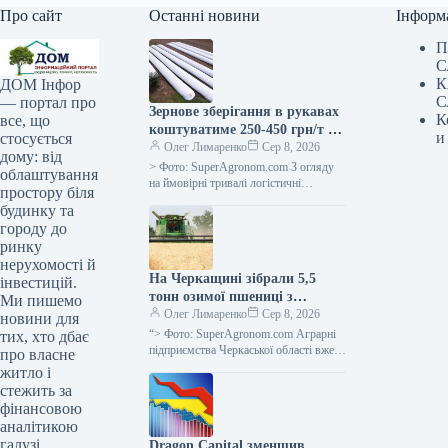
Про сайт
Останні новини
Інформ
П
С
К
ДОМ Інфор
С
— портал про
Зернове зберігання в рукавах
К
все, що
коштуватиме 250-450 грн/т за
и
стосується
наявності логістичних
Олег Лимаренко
Сер 8, 2026
дому: від
труднощів —
> Фото: SuperAgronom.com З огляду
облаштування
SuperAgronom.com
на ймовірні тривалі логістичні
простору біля
труднощі, українські аграрні
будинку та
підприємства розглядають можливість
городу до
розширення зберігання зерна за
ринку
нерухомості й
На Черкащині зібрали 5,5
інвестицій.
тонн озимої пшениці з
Ми пишемо
гектара, ярого ячменю — 4,99
Олег Лимаренко
Сер 8, 2026
новини для
тонн з гектара.
“> Фото: SuperAgronom.com Аграрні
тих, хто дбає
підприємства Черкаської області вже
про власне
намолотили понад 1 мільйон тонн
житло і
зернових нового врожаю. Цю
стежить за
інформацію надав начальник…
фінансовою
аналітикою
галузі.
Dragon Capital зменшив