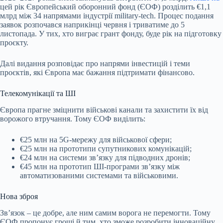
цей рік Європейський оборонний фонд (ЄОФ) розділить €1,1
млрд між 34 напрямами індустрії military-tech. Процес подання
заявок розпочався наприкінці червня і триватиме до 5
листопада. У тих, хто виграє грант фонду, буде рік на підготовку
проєкту.
Далі видання розповідає про напрями інвестицій і теми
проєктів, які Європа має бажання підтримати фінансово.
Телекомунікації та ШІ
Європа прагне зміцнити військові канали та захистити їх від
ворожого втручання. Тому ЄОФ виділить:
€25 млн на 5G-мережу для військової сфери;
€25 млн на прототипи супутникових комунікацій;
€24 млн на системи звʼязку для підводних дронів;
€45 млн на прототип ШІ-програми звʼязку між
автоматизованими системами та військовими.
Нова зброя
Звʼязок – це добре, але ним самим ворога не перемогти. Тому
ЄОФ пропонує гроші й тим, хто зможе розробити інноваційну