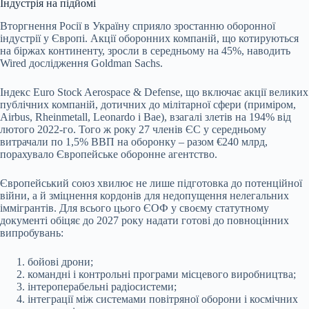
Індустрія на підйомі
Вторгнення Росії в Україну сприяло зростанню оборонної
індустрії у Європі. Акції оборонних компаній, що котируються
на біржах континенту, зросли в середньому на 45%, наводить
Wired дослідження Goldman Sachs.
Індекс Euro Stock Aerospace & Defense, що включає акції великих
публічних компаній, дотичних до мілітарної сфери (приміром,
Airbus, Rheinmetall, Leonardo і Bae), взагалі злетів на 194% від
лютого 2022-го. Того ж року 27 членів ЄС у середньому
витрачали по 1,5% ВВП на оборонку – разом €240 млрд,
порахувало Європейське оборонне агентство.
Європейський союз хвилює не лише підготовка до потенційної
війни, а й зміцнення кордонів для недопущення нелегальних
іммігрантів. Для всього цього ЄОФ у своєму статутному
документі обіцяє до 2027 року надати готові до повноцінних
випробувань:
бойові дрони;
командні і контрольні програми місцевого виробництва;
інтероперабельні радіосистеми;
інтеграції між системами повітряної оборони і космічних