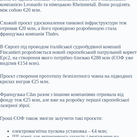
компанією
Leonardo
та німецькою Rheinmetall. Вони розділять
між собою €20 млн.
Схожий проєкт удосконалення танкової інфраструктури теж
отримав €20 млн, а його провідною розробницею стала
французька компанія
Thales
.
В Європі під проводом італійської суднобудівної компанії
Fincantieri розробляється новий європейський патрульний корвет
Epc2, на створення якого потрібно близько €288 млн (ЄОФ уже
виділив €154 млн).
Проєкт створення прототипу безпілотного човна на підводних
крилах виграв €25 млн.
Французька
Cilas
разом з іншими компаніями отримала від
фонду теж €25 млн, але вже на розробку першої європейської
лазерної зброї.
Гроші ЄОФ також змогли залучити такі проєкти:
електромагнітна пускова установка – €4 млн;
ШІ-агент для автономного захисту і реагування на