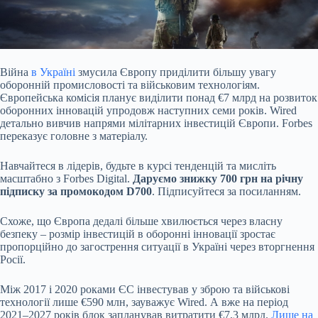
Війна
в Україні
змусила Європу приділити більшу увагу
оборонній промисловості та військовим технологіям.
Європейська комісія планує виділити понад €7 млрд на розвиток
оборонних інновацій упродовж наступних семи років. Wired
детально вивчив напрями мілітарних інвестицій Європи. Forbes
переказує головне з матеріалу.
Навчайтеся в лідерів, будьте в курсі тенденцій та мисліть
масштабно з Forbes Digital.
Даруємо знижку 700 грн на річну
підписку за промокодом D700
. Підписуйтеся за посиланням.
Схоже, що Європа дедалі більше хвилюється через власну
безпеку – розмір інвестицій в оборонні інновації зростає
пропорційно до загострення ситуації в Україні через вторгнення
Росії.
Між 2017 і 2020 роками ЄС інвестував у зброю та військові
технології лише €590 млн, зауважує Wired. А вже на період
2021–2027 років блок запланував витратити €7,3 млрд.
Лише на