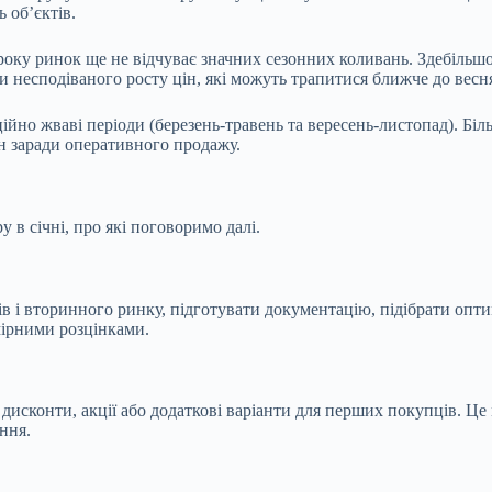
ь об’єктів.
 року ринок ще не відчуває значних сезонних коливань. Здебільшо
 несподіваного росту цін, які можуть трапитися ближче до весня
ційно жваві періоди (березень-травень та вересень-листопад). Бі
н заради оперативного продажу.
 в січні, про які поговоримо далі.
в і вторинного ринку, підготувати документацію, підібрати опт
мірними розцінками.
исконти, акції або додаткові варіанти для перших покупців. Це 
ання.