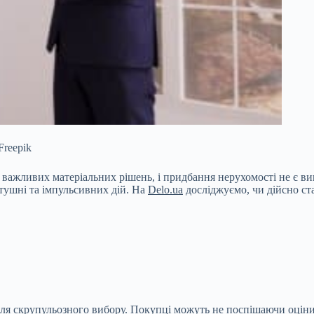
Freepik
я
важливих матеріальних рішень, і придбання нерухомості не є вин
тушні та імпульсивних дій. На
Delo.ua
досліджуємо, чи дійсно ст
ля скрупульозного вибору. Покупці можуть не поспішаючи оцінит