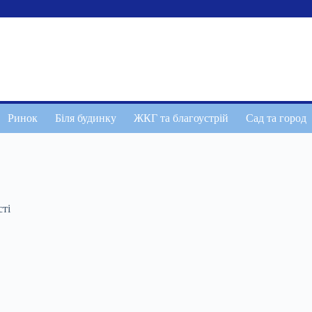
Ринок
Біля будинку
ЖКГ та благоустрій
Сад та город
сті