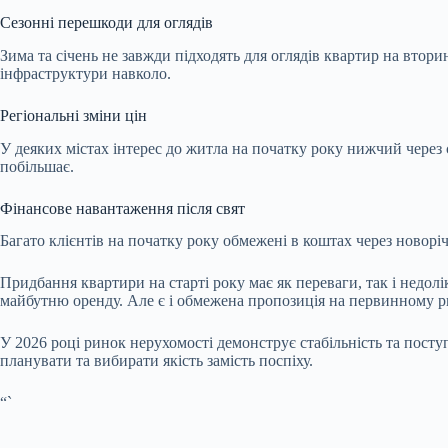
Сезонні перешкоди для оглядів
Зима та січень не завжди підходять для оглядів квартир на втор
інфраструктури навколо.
Регіональні зміни цін
У деяких містах інтерес до житла на початку року нижчий через 
побільшає.
Фінансове навантаження після свят
Багато клієнтів на початку року обмежені в коштах через новор
Придбання квартири на старті року має як переваги, так і недолі
майбутню оренду. Але є і обмежена пропозиція на первинному рин
У 2026 році ринок нерухомості демонструє стабільність та пост
планувати та вибирати якість замість поспіху.
“`