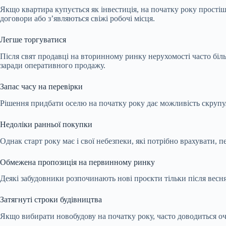
Якщо квартира купується як інвестиція, на початку року прості
договори або з’являються свіжі робочі місця.
Легше торгуватися
Після свят продавці на вторинному ринку нерухомості часто біль
заради оперативного продажу.
Запас часу на перевірки
Рішення придбати оселю на початку року дає можливість скрупуль
Недоліки ранньої покупки
Однак старт року має і свої небезпеки, які потрібно врахувати,
Обмежена пропозиція на первинному ринку
Деякі забудовники розпочинають нові проєкти тільки після весня
Затягнуті строки будівництва
Якщо вибирати новобудову на початку року, часто доводиться очік