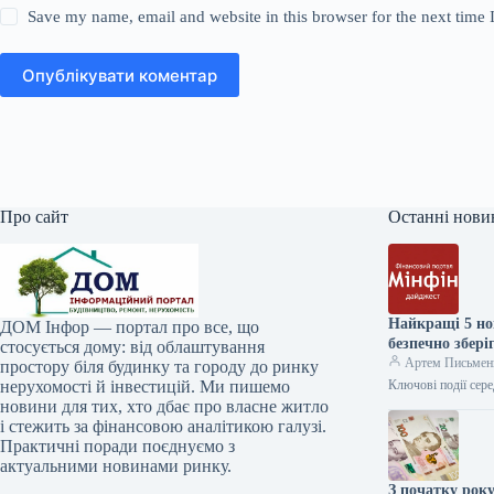
Save my name, email and website in this browser for the next time
Опублікувати коментар
Про сайт
Останні нови
Найкращі 5 но
ДОМ Інфор — портал про все, що
безпечно збер
стосується дому: від облаштування
Артем Письмен
простору біля будинку та городу до ринку
нерухомості й інвестицій. Ми пишемо
Ключові події сере
новини для тих, хто дбає про власне житло
і стежить за фінансовою аналітикою галузі.
Практичні поради поєднуємо з
актуальними новинами ринку.
З початку року