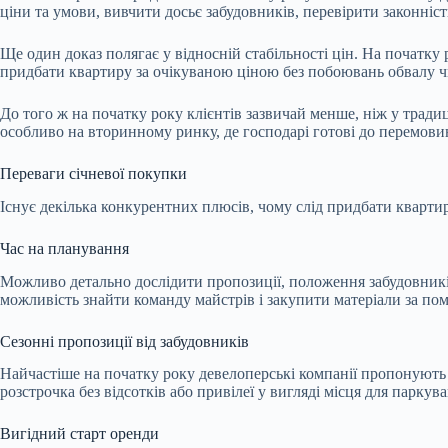
ціни та умови, вивчити досьє забудовників, перевірити законніст
Ще один доказ полягає у відносній стабільності цін. На початку
придбати квартиру за очікуваною ціною без побоювань обвалу чи
До того ж на початку року клієнтів зазвичай менше, ніж у тради
особливо на вторинному ринку, де господарі готові до перемови
Переваги січневої покупки
Існує декілька конкурентних плюсів, чому слід придбати квартиру
Час на планування
Можливо детально дослідити пропозиції, положення забудовникі
можливість знайти команду майстрів і закупити матеріали за по
Сезонні пропозиції від забудовників
Найчастіше на початку року девелоперські компанії пропонують д
розстрочка без відсотків або привілеї у вигляді місця для паркув
Вигідний старт оренди