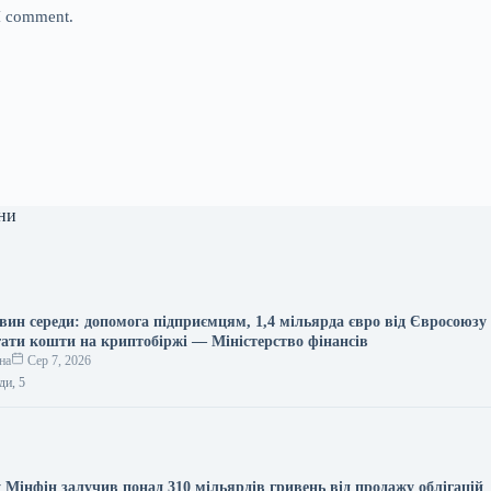
 I comment.
ни
вин середи: допомога підприємцям, 1,4 мільярда євро від Євросоюзу 
ігати кошти на криптобіржі — Міністерство фінансів
на
Сер 7, 2026
ди, 5
 Мінфін залучив понад 310 мільярдів гривень від продажу облігацій