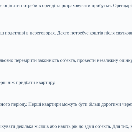
ше оцінити потреби в оренді та розраховувати прибутки. Орендар
ш податливі в переговорах. Дехто потребує коштів після святкови
озно перевірити законність об’єкта, провести незалежну оцінку,
 перш ніж придбати квартиру.
ного періоду. Перші квартири можуть бути більш дорогими через 
увати декілька місяців або навіть рік до здачі об’єкта. Для тих,