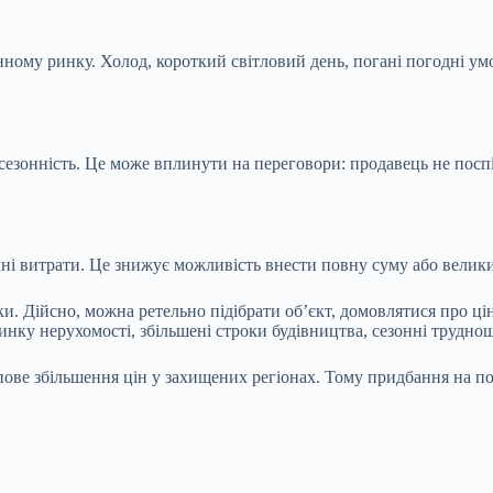
инному ринку. Холод, короткий світловий день, погані погодні у
сезонність. Це може вплинути на переговори: продавець не поспі
ічні витрати. Це знижує можливість внести повну суму або велик
ки. Дійсно, можна ретельно підібрати об’єкт, домовлятися про цін
ку нерухомості, збільшені строки будівництва, сезонні труднощі
упове збільшення цін у захищених регіонах. Тому придбання на 