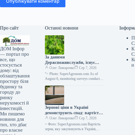
Опублікувати коментар
Про сайт
Останні новини
Інформ
П
С
К
ДОМ Інфор
С
— портал про
За даними
К
все, що
Держспоживслужби, існує
и
стосується
небезпека поширення
Олег Лимаренко
Сер 7, 2026
дому: від
павутинного кліща —
“> Photo: SuperAgronom.com As of
облаштування
SuperAgronom.com
August 6, monitoring surveys conducted
простору біля
in basic farms of the Ivano-Frankivsk
будинку та
region have shown that…
городу до
ринку
нерухомості й
Зернові ціни в Україні
інвестицій.
демонструють спад: вартість
Ми пишемо
пшениці, кукурудзи,
Олег Лимаренко
Сер 7, 2026
новини для
соняшнику, сої та ріпаку при
> Фото: SuperAgronom.com Вартість
тих, хто дбає
закупівлі —
зерна, яку закуповують в Україні,
про власне
продовжує зменшуватися. Це
SuperAgronom.com