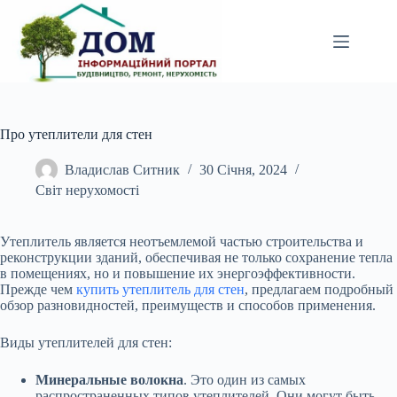
Перейти
до
вмісту
Про утеплители для стен
Владислав Ситник
30 Січня, 2024
Світ нерухомості
Утеплитель является неотъемлемой частью строительства и
реконструкции зданий, обеспечивая не только сохранение тепла
в помещениях, но и повышение их энергоэффективности.
Прежде чем
купить утеплитель для стен
, предлагаем подробный
обзор разновидностей, преимуществ и способов применения.
Виды утеплителей для стен:
Минеральные волокна
. Это один из самых
распространенных типов утеплителей. Они могут быть