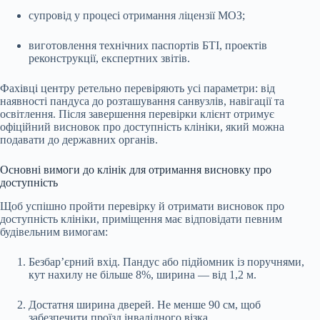
супровід у процесі отримання ліцензії МОЗ;
виготовлення технічних паспортів БТІ, проектів
реконструкції, експертних звітів.
Фахівці центру ретельно перевіряють усі параметри: від
наявності пандуса до розташування санвузлів, навігації та
освітлення. Після завершення перевірки клієнт отримує
офіційний висновок про доступність клініки, який можна
подавати до державних органів.
Основні вимоги до клінік для отримання висновку про
доступність
Щоб успішно пройти перевірку й отримати висновок про
доступність клініки, приміщення має відповідати певним
будівельним вимогам:
Безбар’єрний вхід. Пандус або підйомник із поручнями,
кут нахилу не більше 8%, ширина — від 1,2 м.
Достатня ширина дверей. Не менше 90 см, щоб
забезпечити проїзд інвалідного візка.