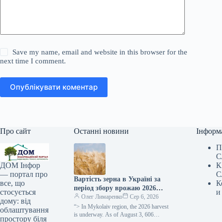
Save my name, email and website in this browser for the
next time I comment.
Опублікувати коментар
Про сайт
Останні новини
Інформ
П
С
К
ДОМ Інфор
С
— портал про
Вартість зерна в Україні за
К
все, що
період збору врожаю 2026
и
стосується
року зменшилася приблизно
Олег Лимаренко
Сер 6, 2026
дому: від
наполовину —
“> In Mykolaiv region, the 2026 harvest
облаштування
SuperAgronom.com
is underway. As of August 3, 606
простору біля