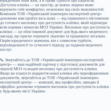
юридичний обов’язок, а й прояв турботи про пацієнтів.
Доступна клініка — це простір, де кожна людина може
відчувати себе комфортно, незалежно від своїх можливостей.
Компанія ТОВ «Український інженерно-експертний центр»
допоможе вам пройти весь шлях — від первинного обстеження
до готового висновку про доступність клініки, який відповідає
всім нормам і вимогам МОЗ України. Висновок про доступність
клініки — це обов’язковий документ для будь-якого медичного
закладу, що прагне отримати ліцензію та працювати легально.
Окрім юридичного значення, він є символом турботи,
відповідальності та сучасного підходу до надання медичних
послуг.
📞 Звертайтесь до ТОВ «Український інженерно-експертний
центр» — ваш надійний партнер у підготовці документів для
ліцензії МОЗ та видачі висновку про доступність клініки.
Якщо ви плануєте відкриття нової клініки або переоформлення
документів, звертайтеся до ТОВ «Український інженерно-
експертний центр» — компанії, яка професійно, швидко й
офіційно допоможе отримати висновок про доступність клініки
у будь-якому місті України.