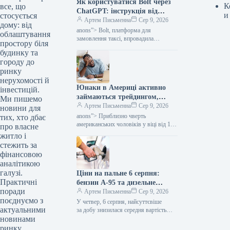
Як користуватися Bolt через
К
все, що
ChatGPT: інструкція від
и
стосується
Мінфіну
Артем Письменна
Сер 9, 2026
дому: від
anons”> Bolt, платформа для
облаштування
замовлення таксі, впровадила
простору біля
інтеграцію з ChatGPT. Ця новинка
будинку та
дозволяє клієнтам планувати
городу до
маршрути та дізнаватися орієнтовну
ринку
ціну поїздки
нерухомості й
Юнаки в Америці активно
інвестицій.
займаються трейдингом,
Ми пишемо
проте почуваються
Артем Письменна
Сер 9, 2026
новини для
нещасливими — Мінфін
anons”> Приблизно чверть
тих, хто дбає
американських чоловіків у віці від 18
про власне
до 29 років щодня займається
житло і
торгівлею акціями, проте для багатьох
стежить за
ця…
фінансовою
аналітикою
галузі.
Ціни на пальне 6 серпня:
Практичні
бензин А-95 та дизельне
поради
паливо стали дешевшими —
Артем Письменна
Сер 9, 2026
поєднуємо з
Мінфін
У четвер, 6 серпня, найсуттєвіше
актуальними
за добу знизилася середня вартість
новинами
бензину А-95, тоді як вартість бензину
А-92 трохи зросла. Дизельне паливо
ринку.