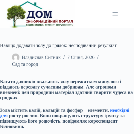
Перейти
до
вмісту
Навіщо додавати золу до грядок: несподіваний результат
Владислав Ситник
7 Січня, 2026
Сад та город
Багато дачників вважають золу пережитком минулого і
віддають перевагу сучасним добривам. Але агрономи
впевнені: цей природний матеріал здатний творити чудеса на
грядках.
Зола містить калій, кальцій та фосфор – елементи,
необхідні
для
росту рослин. Вони покращують структуру ґрунту та
підвищують його родючість, повідомляє кореспондент
Білновини.