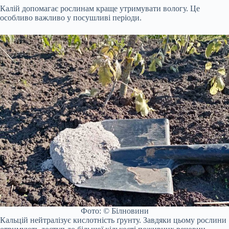
Калій допомагає рослинам краще утримувати вологу. Це
особливо важливо у посушливі періоди.
Фото: © Білновини
Кальцій нейтралізує кислотність ґрунту. Завдяки цьому рослини