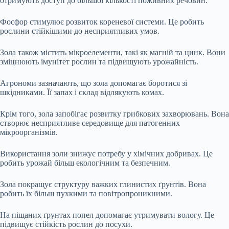
отримують доступ до більшої кількості поживних речовин.
Фосфор стимулює розвиток кореневої системи. Це робить
рослини стійкішими до несприятливих умов.
Зола також містить мікроелементи, такі як магній та цинк. Вони
зміцнюють імунітет рослин та підвищують урожайність.
Агрономи зазначають, що зола допомагає боротися зі
шкідниками. Її запах і склад відлякують комах.
Крім того, зола запобігає розвитку грибкових захворювань. Вона
створює несприятливе середовище для патогенних
мікроорганізмів.
Використання золи знижує потребу у хімічних добривах. Це
робить урожай більш екологічним та безпечним.
Зола покращує структуру важких глинистих ґрунтів. Вона
робить їх більш пухкими та повітропроникними.
На піщаних ґрунтах попел допомагає утримувати вологу. Це
підвищує стійкість рослин до посухи.