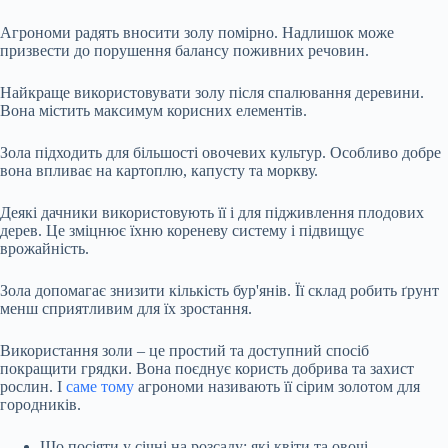
Агрономи радять вносити золу помірно. Надлишок може
призвести до порушення балансу поживних речовин.
Найкраще використовувати золу після спалювання деревини.
Вона містить максимум корисних елементів.
Зола підходить для більшості овочевих культур. Особливо добре
вона впливає на картоплю, капусту та моркву.
Деякі дачники використовують її і для підживлення плодових
дерев. Це зміцнює їхню кореневу систему і підвищує
врожайність.
Зола допомагає знизити кількість бур'янів. Її склад робить ґрунт
менш сприятливим для їх зростання.
Використання золи – це простий та доступний спосіб
покращити грядки. Вона поєднує користь добрива та захист
рослин. І
саме тому
агрономи називають її сірим золотом для
городників.
Що посіяти у січні на розсаду: які квіти та овочі