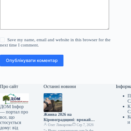
Save my name, email and website in this browser for the
next time I comment.
Опублікувати коментар
Про сайт
Останні новини
Інформ
П
С
К
ДОМ Інфор
С
— портал про
Жнива 2026 на
К
все, що
Кіровоградщині: врожай
и
стосується
ранніх культур вищий за
Олег Лимаренко
Сер 7, 2026
дому: від
торішній —
“> Photo: superagronom.com In the