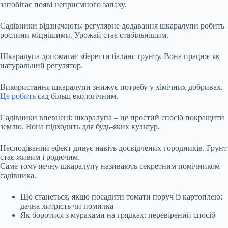
запобігає появі неприємного запаху.
Садівники відзначають: регулярне додавання шкаралупи робить
рослини міцнішими. Урожай стає стабільнішим.
Шкаралупа допомагає зберегти баланс ґрунту. Вона працює як
натуральний регулятор.
Використання шкаралупи знижує потребу у хімічних добривах.
Це робить
сад більш екологічним.
Садівники впевнені: шкаралупа – це простий спосіб покращити
землю. Вона підходить для будь-яких культур.
Несподіваний ефект дивує навіть досвідчених городників. Грунт
стає живим і родючим.
Саме тому яєчну шкаралупу називають секретним помічником
садівника.
Що станеться, якщо посадити томати поруч із картоплею:
дачна хитрість чи помилка
Як боротися з мурахами на грядках: перевірений спосіб