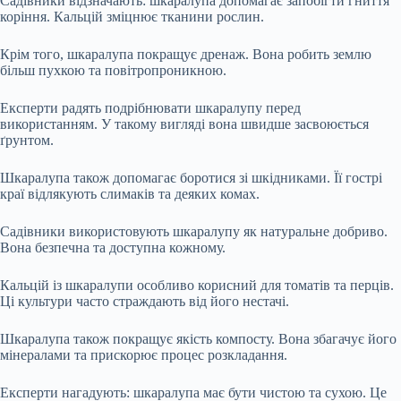
Садівники відзначають: шкаралупа допомагає запобігти гниття
коріння. Кальцій зміцнює тканини рослин.
Крім того, шкаралупа покращує дренаж. Вона робить землю
більш пухкою та повітропроникною.
Експерти радять подрібнювати шкаралупу перед
використанням. У такому вигляді вона швидше засвоюється
ґрунтом.
Шкаралупа також допомагає боротися зі шкідниками. Її гострі
краї відлякують слимаків та деяких комах.
Садівники використовують шкаралупу як натуральне добриво.
Вона безпечна та доступна кожному.
Кальцій із шкаралупи особливо корисний для томатів та перців.
Ці культури часто страждають від його нестачі.
Шкаралупа також покращує якість компосту. Вона збагачує його
мінералами та прискорює процес розкладання.
Експерти нагадують: шкаралупа має бути чистою та сухою. Це