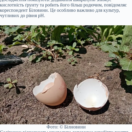
кислотність ґрунту та робить його більш родючим, повідомляє
кореспондент Біловини. Це особливо важливо для культур,
чутливих до рівня pH.
Фото: © Білновини