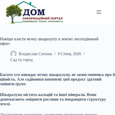
Перейти
до
вмісту
Навіщо класти яєчну шкаралупу в землю: несподіваний
ефект
Владислав Ситник
9 Січня, 2026
Сад та город
Багато хто викидає яєчну шкаралупу, не замислюючись про її
цінність. Але садівники впевнені: цей продукт здатний
змінити ґрунт.
Шкаралупа містить кальцій та інші мінерали. Вони
допомагають зміцнити рослини та покращити структуру
землі.
Дослідження показують: додавання шкаралупи знижує