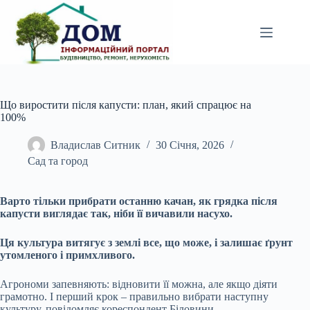
Перейти
до
вмісту
Що виростити після капусти: план, який спрацює на
100%
Владислав Ситник
30 Січня, 2026
Сад та город
Варто тільки прибрати останню качан, як грядка після
капусти виглядає так, ніби її вичавили насухо.
Ця культура витягує з землі все, що може, і залишає ґрунт
утомленого і примхливого.
Агрономи запевняють: відновити її можна, але якщо діяти
грамотно. І перший крок – правильно вибрати наступну
культуру, повідомляє кореспондент Біловини.