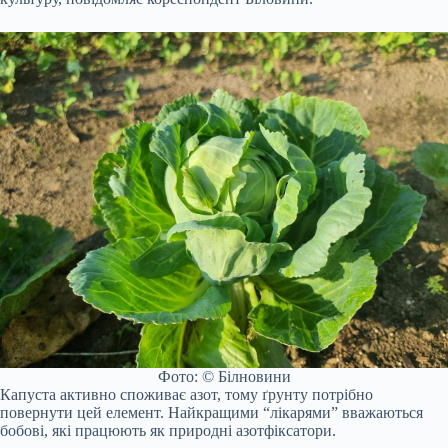
Фото: © Білновини
Капуста активно споживає азот, тому ґрунту потрібно
повернути цей елемент. Найкращими “лікарями” вважаються
бобові, які працюють як природні азотфіксатори.