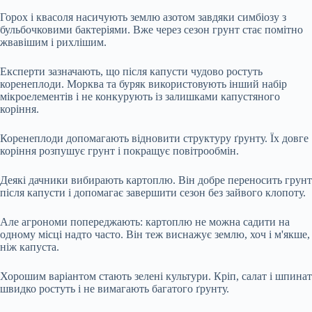
Горох і квасоля насичують землю азотом завдяки симбіозу з
бульбочковими бактеріями. Вже через сезон грунт стає помітно
жвавішим і рихлішим.
Експерти зазначають, що після капусти чудово ростуть
коренеплоди. Морква та буряк використовують інший набір
мікроелементів і не конкурують із залишками капустяного
коріння.
Коренеплоди допомагають відновити структуру ґрунту. Їх довге
коріння розпушує грунт і покращує повітрообмін.
Деякі дачники вибирають картоплю. Він добре переносить грунт
після капусти і допомагає завершити сезон без зайвого клопоту.
Але агрономи попереджають: картоплю не можна садити на
одному місці надто часто. Він теж виснажує землю, хоч і м'якше,
ніж капуста.
Хорошим варіантом стають зелені культури. Кріп, салат і шпинат
швидко ростуть і не вимагають багатого ґрунту.