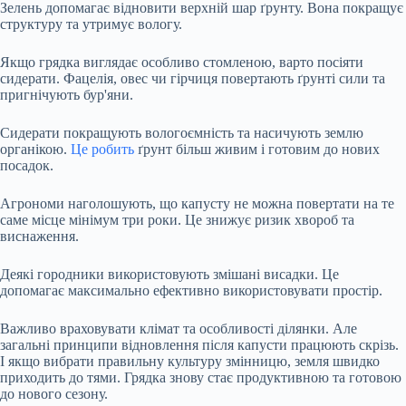
Зелень допомагає відновити верхній шар ґрунту. Вона покращує
структуру та утримує вологу.
Якщо грядка виглядає особливо стомленою, варто посіяти
сидерати. Фацелія, овес чи гірчиця повертають ґрунті сили та
пригнічують бур'яни.
Сидерати покращують вологоємність та насичують землю
органікою.
Це робить
ґрунт більш живим і готовим до нових
посадок.
Агрономи наголошують, що капусту не можна повертати на те
саме місце мінімум три роки. Це знижує ризик хвороб та
виснаження.
Деякі городники використовують змішані висадки. Це
допомагає максимально ефективно використовувати простір.
Важливо враховувати клімат та особливості ділянки. Але
загальні принципи відновлення після капусти працюють скрізь.
І якщо вибрати правильну культуру змінницю, земля швидко
приходить до тями. Грядка знову стає продуктивною та готовою
до нового сезону.