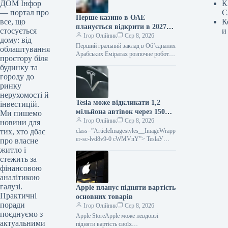
К
ДОМ Інфор
С
— портал про
Перше казино в ОАЕ
К
все, що
планується відкрити в 2027
и
стосується
році — подробиці
Ігор Олійник
Сер 8, 2026
дому: від
Перший гральний заклад в Об’єднаних
облаштування
Арабських Еміратах розпочне роботу
простору біля
у 2027 році — подробиціПерше казино
будинку та
в Об’єднаних Арабських Еміратах
городу до
стартує…
ринку
нерухомості й
Tesla може відкликати 1,2
інвестицій.
мільйона автівок через 150
Ми пишемо
претензій.
Ігор Олійник
Сер 8, 2026
новини для
class=”ArticleImagestyles__ImageWrapp
тих, хто дбає
er-sc-lvd8v9-0 cWMVnY”> TeslaУ
про власне
Сполучених Штатах розпочато
житло і
ґрунтовне розслідування щодо
стежить за
автомобілів Tesla через численні
фінансовою
нарікання
аналітикою
галузі.
Apple планує підняти вартість
Практичні
основних товарів
поради
Ігор Олійник
Сер 8, 2026
поєднуємо з
Apple StoreApple може невдовзі
актуальними
підняти вартість своїх