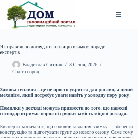
Перейти
до
вмісту
Як правильно доглядати теплицю взимку: поради
експертів
Владислав Ситник
8 Січня, 2026
Сад та город
Зимова теплиця – це не просто укриття для рослин, а цілий
механізм, який потребує уваги навіть у холодну пору року.
Помилки у догляді можуть призвести до того, що навесні
господар отримає порожні грядки замість міцної розсади.
Експерти зазначають, що головне завдання взимку — зберегти
конструкцію та підготувати ґрунт до нового сезону. Саме тому
догляд за теплицею не можна відкладати до весни, повідомляє