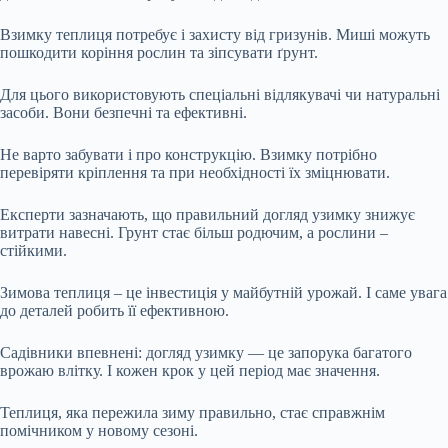
Взимку теплиця потребує і захисту від гризунів. Миші можуть
пошкодити коріння рослин та зіпсувати ґрунт.
Для цього використовують спеціальні відлякувачі чи натуральні
засоби. Вони безпечні та ефективні.
Не варто забувати і про конструкцію. Взимку потрібно
перевіряти кріплення та при необхідності їх зміцнювати.
Експерти зазначають, що правильний догляд узимку знижує
витрати навесні. Грунт стає більш родючим, а рослини –
стійкими.
Зимова теплиця – це інвестиція у майбутній урожай. І саме увага
до деталей робить її ефективною.
Садівники впевнені: догляд узимку — це запорука багатого
врожаю влітку. І кожен крок у цей період має значення.
Теплиця, яка пережила зиму правильно, стає справжнім
помічником у новому сезоні.