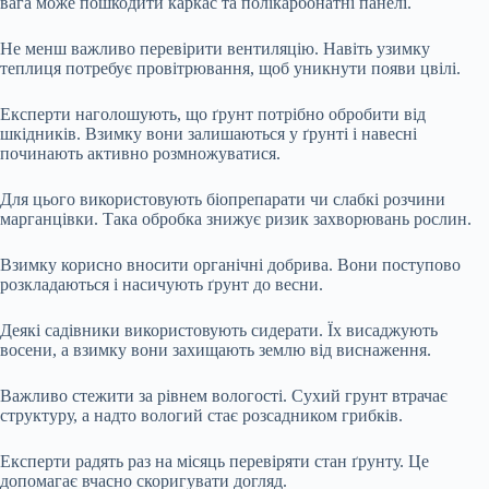
вага може пошкодити каркас та полікарбонатні панелі.
Не менш важливо перевірити вентиляцію. Навіть узимку
теплиця потребує провітрювання, щоб уникнути появи цвілі.
Експерти наголошують, що ґрунт потрібно обробити від
шкідників. Взимку вони залишаються у ґрунті і навесні
починають активно розмножуватися.
Для цього використовують біопрепарати чи слабкі розчини
марганцівки. Така обробка знижує ризик захворювань рослин.
Взимку корисно вносити органічні добрива. Вони поступово
розкладаються і насичують ґрунт до весни.
Деякі садівники використовують сидерати. Їх висаджують
восени, а взимку вони захищають землю від виснаження.
Важливо стежити за рівнем вологості. Сухий грунт втрачає
структуру, а надто вологий стає розсадником грибків.
Експерти радять раз на місяць перевіряти стан ґрунту. Це
допомагає вчасно скоригувати догляд.