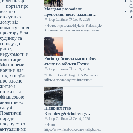
К
ДОМ Інфор
С
— портал про
Молдова розробляє
К
все, що
пропозиції щодо надання
и
стосується
Україні 20 локомотивів –
Ігор Олійник
Сер 9, 2026
дому: від
Калашник
> Фото: https://t.me/Mykola_Kalashnyk/
облаштування
Кишинев разрабатывает предложения
простору біля
о возможности предоставления
будинку та
Украине 20 локомотивов, а также
городу до
стороны работают над открытием
ринку
нерухомості й
Росія здійснила масштабну
інвестицій.
атаку на об’єкти Групи
Ми пишемо
“Нафтогаз” на території
Ігор Олійник
Сер 9, 2026
новини для
України.
“> Фото: t.me/NaftogazUA Російські
тих, хто дбає
війська продовжують інтенсивні
про власне
нальоти на різноманітні підприємства,
житло і
що належать до Групи “Нафтогаз”: за
стежить за
неповні три доби…
фінансовою
аналітикою
галузі.
Підприємство
Практичні
Kromberg&Schubert у
поради
Житомирській області
Ігор Олійник
Сер 9, 2026
поєднуємо з
зупинило діяльність після
> Фото:
актуальними
атаки РФ
https://www.facebook.com/vitaliy.bunech