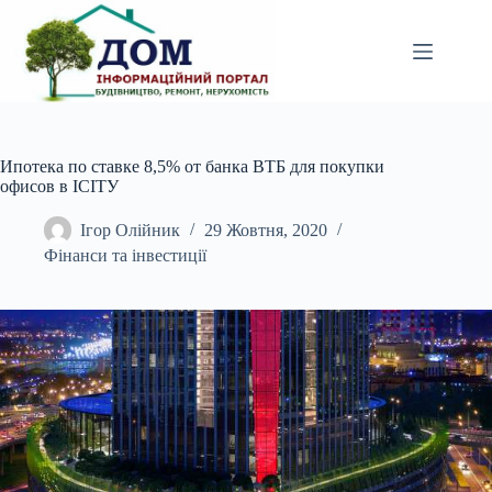
Перейти
до
вмісту
Ипотека по ставке 8,5% от банка ВТБ для покупки
офисов в ICITУ
Ігор Олійник
29 Жовтня, 2020
Фінанси та інвестиції