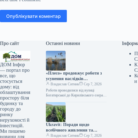
Опублікувати коментар
Про сайт
Останні новини
Інформ
П
С
К
ДОМ Інфор
С
— портал про
«Плесо» продовжує роботи з
К
все, що
усунення наслідків
и
стосується
забруднення озера
Владислав Ситник
Сер 7, 2026
дому: від
Кирилівського та струмка
Роботи проводилися від вулиці
облаштування
Сирець | Нерухомість столиці
Богатирської до Кирилівського озера, а
простору біля
також вище по течії в бік витоку
будинку та
забруднення. Сьогодні, 10:15 Фото:…
городу до
ринку
нерухомості й
Ukravit: Поради щодо
інвестицій.
всебічного живлення та
Ми пишемо
захисту озимої пшениці від
Владислав Ситник
Сер 7, 2026
новини для