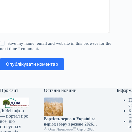
Save my name, email and website in this browser for the
next time I comment.
Опублікувати коментар
Про сайт
Останні новини
Інформ
П
С
К
ДОМ Інфор
С
— портал про
Вартість зерна в Україні за
К
все, що
період збору врожаю 2026
и
стосується
року зменшилася приблизно
Олег Лимаренко
Сер 6, 2026
дому: від