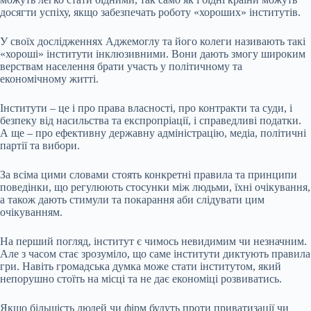
досягти успіху, якщо забезпечать роботу «хороших» інститутів.
У своїх дослідженнях Аджемоглу та його колеги називають такі
«хороші» інститути інклюзивними. Вони дають змогу широким
верствам населення брати участь у політичному та
економічному житті.
Інститути – це і про права власності, про контракти та суди, і
безпеку від насильства та експропріації, і справедливі податки.
А ще – про ефективну державну адміністрацію, медіа, політичні
партії та вибори.
За всіма цими словами стоять конкретні правила та принципи
поведінки, що регулюють стосунки між людьми, їхні очікування,
а також дають стимули та покарання аби слідувати цим
очікуванням.
На перший погляд, інститут є чимось невидимим чи незначним.
Але з часом стає зрозуміло, що саме інститути диктують правила
гри. Навіть громадська думка може стати інститутом, який
непорушно стоїть на місці та не дає економіці розвиватись.
Якщо більшість людей чи фірм будуть проти приватизації чи