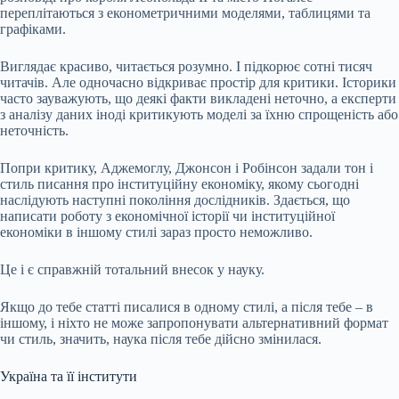
переплітаються з економетричними моделями, таблицями та
графіками.
Виглядає красиво, читається розумно. І підкорює сотні тисяч
читачів. Але одночасно відкриває простір для критики. Історики
часто зауважують, що деякі факти викладені неточно, а експерти
з аналізу даних іноді критикують моделі за їхню
спрощеність або
неточність
.
Попри критику, Аджемоглу, Джонсон і Робінсон задали тон і
стиль писання про інституційну економіку, якому сьогодні
наслідують наступні покоління дослідників. Здається, що
написати роботу з економічної історії чи інституційної
економіки в іншому стилі зараз просто неможливо.
Це і є справжній тотальний внесок у науку.
Якщо до тебе статті писалися в одному стилі, а після тебе – в
іншому, і ніхто не може запропонувати альтернативний формат
чи стиль, значить, наука після тебе дійсно змінилася.
Україна та її інститути