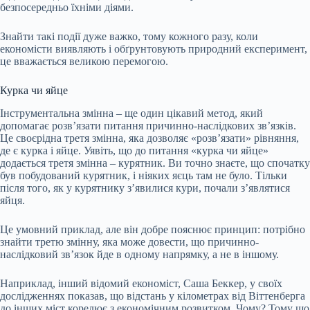
безпосередньо їхніми діями.
Знайти такі події дуже важко, тому кожного разу, коли
економісти виявляють і обґрунтовують природний експеримент,
це вважається великою перемогою.
Курка чи яйце
Інструментальна змінна – ще один цікавий метод, який
допомагає розвʼязати питання причинно-наслідкових зв’язків.
Це своєрідна третя змінна, яка дозволяє «розв’язати» рівняння,
де є курка і яйце. Уявіть, що до питання «курка чи яйце»
додається третя змінна – курятник. Ви точно знаєте, що спочатку
був побудований курятник, і ніяких яєць там не було. Тільки
після того, як у курятнику з’явилися кури, почали з’являтися
яйця.
Це умовний приклад, але він добре пояснює принцип: потрібно
знайти третю змінну, яка може довести, що причинно-
наслідковий звʼязок йде в одному напрямку, а не в іншому.
Наприклад, інший відомий економіст, Саша Беккер, у своїх
дослідженнях показав, що відстань у кілометрах від
Віттенберга
до інших міст корелює з економічним розвитком. Чому? Тому що