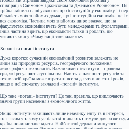
Нобеля він отримав завдяки своїм ключовим роботам у
співпраці з Саймоном Джонсоном та Джеймсом Робінсоном. Ця
трійка змінила наші уявлення про інституційну економіку. Тепер
більшість моїх знайомих думає, що інституційна економіка це і є
вся економіка. Частина моїх знайомих щиро вважає, що на
факультетах економіки вчать бути менеджерами та бухгалтерами.
Інша частина вірить, що економісти тільки й роблять, що
читають книгу «Чому нації занепадають».
Хороші та погані інститути
Дуже коротко: сучасний економічний розвиток залежить не
лише від природних ресурсів, географічного положення,
демографії чи технологій. Важливими є інститути – правила
гри, які регулюють суспільства. Навіть за наявності ресурсів та
технологій країна може втратити все за десятки чи сотні років,
якщо в неї спочатку закладені «погані» інститути.
Що таке «погані» інститути? Це такі правила, що виключають
значні групи населення з економічного життя.
Якщо інститути захищають лише невелику еліту та її інтереси,
то з часом у такому суспільстві зникають стимули для розвитку, а
країна починає занепадати. Найбагатші держави минулого
можуть легко стати бідними, так само як і бідні країни можуть