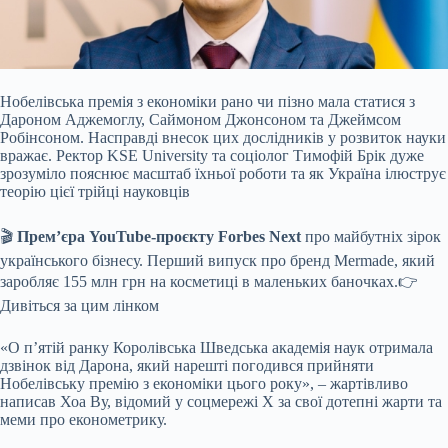
Нобелівська премія з економіки рано чи пізно мала статися з
Дароном Аджемоглу, Саймоном Джонсоном та Джеймсом
Робінсоном. Насправді внесок цих дослідників у розвиток
науки
вражає. Ректор KSE University та соціолог Тимофій Брік дуже
зрозуміло пояснює масштаб їхньої роботи та як Україна ілюструє
теорію цієї трійці науковців
🎬
Премʼєра
YouTube-проєкту Forbes Next
про майбутніх зірок
українського бізнесу. Перший випуск про бренд Mermade, який
заробляє 155 млн грн на косметиці в маленьких баночках.👉
Дивіться за цим лінком
«О п’ятій ранку Королівська Шведська академія наук отримала
дзвінок від Дарона, який нарешті погодився прийняти
Нобелівську премію з економіки цього року», – жартівливо
написав Хоа Ву, відомий у соцмережі Х за свої дотепні жарти та
меми про економетрику.