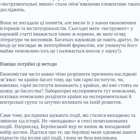
«інструментальні змінні» стали обовʼязковими елементами таких
досліджень.
Вони не вигадали ці поняття, але ввели їх у канон економічних
істориків та інституціоналістів. Сьогодні мати «інструмент» у
науковій статті вважається такою ж нормою, як мати огляд
літератури чи висновків. Багатьох науковців це навіть дратує, бо
іноді це виглядає як непотрібний формалізм, але уникнути його
майже неможливо (ось це і називається внесок у науку!).
Навіщо потрібні ці методи
Економістам часто важко чітко розрізнити причинно-наслідкові
зв’язки: чи країни багаті тому, що там гарні інститути, чи,
навпаки, гарні інститути виникають у країнах, які вже стоять на
шляху до багатства? Лабораторні експерименти тут неможливі,
оскільки неможливо розділити країни на експериментальні й
контрольні групи та штучно впливати на їхній розвиток.
Саме тому дослідники шукають події, які сталися випадково та
змінили хід історії. Не «випадково» в сенсі незапланованих
подій. Наприклад,
Берлінський мур
не виник як випадковий
набір цеглин. Йдеться про те, що берлінці мали однакові шанси
підпасти під вплив цієї події, і вона не була викликана