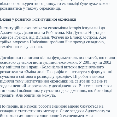
вільного конкурентного ринку, то економіці буде дуже важко
розвиватись у такому середовищі.
Вклад у розвиток інституційної економіки
Інституційна економіка та економічна історія існували і до
Аджемоглу, Джонсона та Робінсона. Від Дугласа Норта до
Авнера Грейфа, від Вільяма Фогеля до Елінор Остром. Але
трійка лауреатів Нобелівки зробили її напрочуд складною,
технічною та сучасною.
Дослідники написали кілька фундаментальних статей, що стали
основою сучасної інституційної економіки. У 2001-му та 2002-
му вийшли їхні праці «Колоніальні витоки порівняльного
розвитку» та «Зміна долі: Географія та інститути у формуванні
сучасного світового розподілу доходів». Ці роботи заново
підняли тему інституційної економіки на світовий рівень та
задали певний «протокол» у дослідженнях. Він став настільки
типовим і шаблонним у сучасних дослідженнях, що його іноді
тролять. Але обійти не можуть.
По-перше, ці наукові роботи значною мірою базуються на
складних статистичних методах. Саме завдяки Аджемоглу та
його колегам поняття «природний експеримент» та