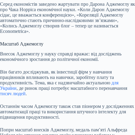
Серед економістів заведено жартувати про Дарона Аджемоглу як
про
Чака Норріса
економічної науки. «Коли Дарон Аджемоглу
сідає, це вважається конференцією», «Кореляції Аджемоглу
автоматично стають причинно-наслідковими звʼязками»,
«Колись Аджемоглу створив блог – тепер це називається
Econometrica
».
Масштаб Аджемоглу
Внесок Аджемоглу у науку справді вражає: від досліджень
економічного зростання до політичної економії.
Він багато досліджував, як інвестиції фірм у навчання
працівників впливають на навички, заробітну плату та
продуктивність. Тема, яка є надзвичайно актуальною
для
України
, де ринок праці потребує масштабного перенавчання
тисяч людей
.
Останнім часом Аджемоглу також став піонером у дослідженнях
автоматизації праці та використання штучного інтелекту для
підвищення продуктивності.
Попри масштаб внесків Аджемоглу, медаль памʼяті Альфреда