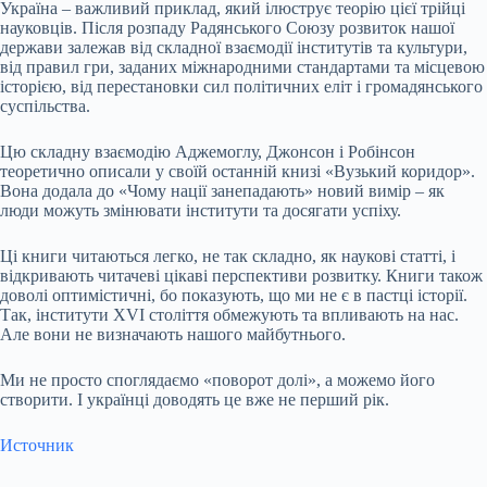
Україна – важливий приклад, який ілюструє теорію цієї трійці
науковців. Після розпаду Радянського Союзу розвиток нашої
держави залежав від складної взаємодії інститутів та культури,
від правил гри, заданих міжнародними стандартами та місцевою
історією, від перестановки сил політичних еліт і громадянського
суспільства.
Цю складну взаємодію Аджемоглу, Джонсон і Робінсон
теоретично описали у своїй останній книзі «Вузький коридор».
Вона додала до «Чому нації занепадають» новий вимір – як
люди можуть змінювати інститути та досягати успіху.
Ці книги читаються легко, не так складно, як наукові статті, і
відкривають читачеві цікаві перспективи розвитку. Книги також
доволі оптимістичні, бо показують, що ми не є в пастці історії.
Так, інститути XVI століття обмежують та впливають на нас.
Але вони не визначають нашого майбутнього.
Ми не просто споглядаємо «поворот долі», а можемо його
створити. І українці доводять це вже не перший рік.
Источник