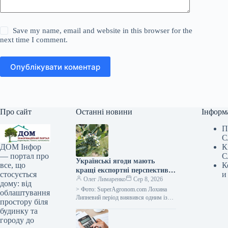
Save my name, email and website in this browser for the
next time I comment.
Опублікувати коментар
Про сайт
Останні новини
Інформ
П
С
К
ДОМ Інфор
С
— портал про
Українські ягоди мають
К
все, що
кращі експортні перспективи,
и
стосується
однак слід зважати на
Олег Лимаренко
Сер 8, 2026
дому: від
оновлені нормативні вимоги
> Фото: SuperAgronom.com Лохина
облаштування
— SuperAgronom.com
Липневий період виявився одним із
простору біля
найважливіших для аграрного сектору
будинку та
України, що спеціалізується на
городу до
вирощуванні ягід. Саме…