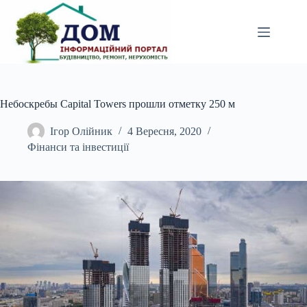
Перейти
до
вмісту
Небоскребы Capital Towers прошли отметку 250 м
Ігор Олійник
4 Вересня, 2020
Фінанси та інвестиції