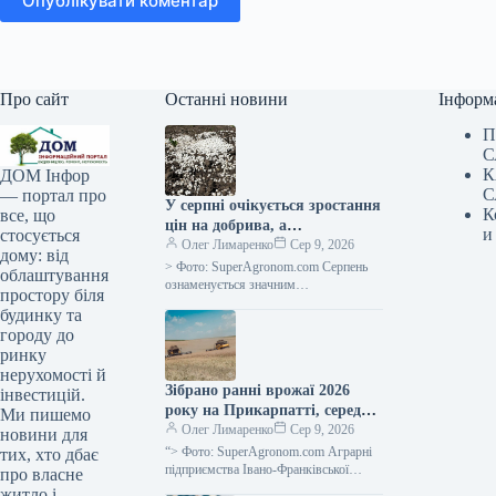
Опублікувати коментар
Про сайт
Останні новини
Інформ
П
С
К
ДОМ Інфор
С
— портал про
У серпні очікується зростання
К
все, що
цін на добрива, а
и
стосується
постачальники тимчасово
Олег Лимаренко
Сер 9, 2026
дому: від
припиняють надання
> Фото: SuperAgronom.com Серпень
облаштування
кредитних умов —
ознаменується значним
простору біля
подорожчанням та зменшенням
SuperAgronom.com
будинку та
доступності добрив для українських
городу до
сільгоспвиробників. На ринку
ринку
спостерігається
нерухомості й
Зібрано ранні врожаї 2026
інвестицій.
року на Прикарпатті, середня
Ми пишемо
врожайність зернових
Олег Лимаренко
Сер 9, 2026
новини для
становить 5,64 тонни з
“> Фото: SuperAgronom.com Аграрні
тих, хто дбає
гектара — SuperAgronom.com
підприємства Івано-Франківської
про власне
області завершили збір ранніх
житло і