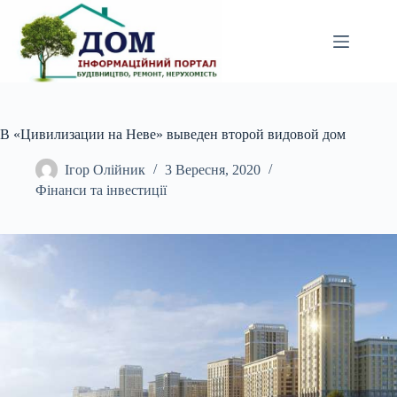
Перейти
до
вмісту
В «Цивилизации на Неве» выведен второй видовой дом
Ігор Олійник
3 Вересня, 2020
Фінанси та інвестиції