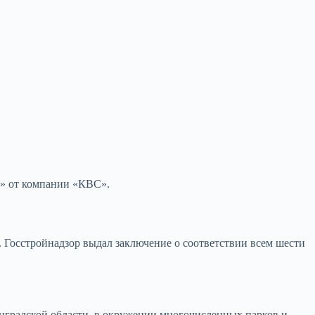
о» от компании «КВС».
.
Госстройнадзор выдал заключение о соответствии всем шести
градской области, в окружении многочисленных парков и