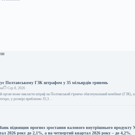
ни
ує Полтавському ГЗК штрафом у 35 мільярдів гривень
на
Сер 8, 2026
й орган може накласти штраф на Полтавський гірничо-збагачувальний комбінат (ГЗК), 
rrexpo, у розмірі приблизно 35,3…
банк підвищив прогноз зростання валового внутрішнього продукту 
тал 2026 року до 2,1%, а на четвертий квартал 2026 року – до 4,2%.