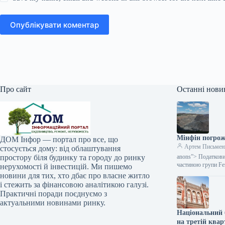
Опублікувати коментар
Про сайт
Останні нови
Мінфін погрож
ДОМ Інфор — портал про все, що
Артем Письмен
стосується дому: від облаштування
простору біля будинку та городу до ринку
anons”> Податкови
частиною групи Fe
нерухомості й інвестицій. Ми пишемо
новини для тих, хто дбає про власне житло
і стежить за фінансовою аналітикою галузі.
Практичні поради поєднуємо з
актуальними новинами ринку.
Національний 
на третій квар