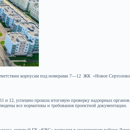
оответствии корпусам под номерами 7—12 ЖК «Новое Сертолов
,11 и 12, успешно прошла итоговую проверку надзорных органов
блюдены все нормативы и требования проектной документации.
асса, который ГК «КВС» возводит в экологичном районе Ленин