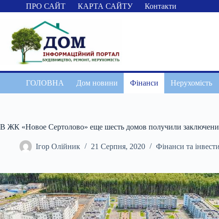
Перейти
ПРО САЙТ
КАРТА САЙТУ
Контакти
до
вмісту
ГОЛОВНА
Дом новини
Фінанси
Нерухомість
В ЖК «Новое Сертолово» еще шесть домов получили заключение
Ігор Олійник
21 Серпня, 2020
Фінанси та інвести