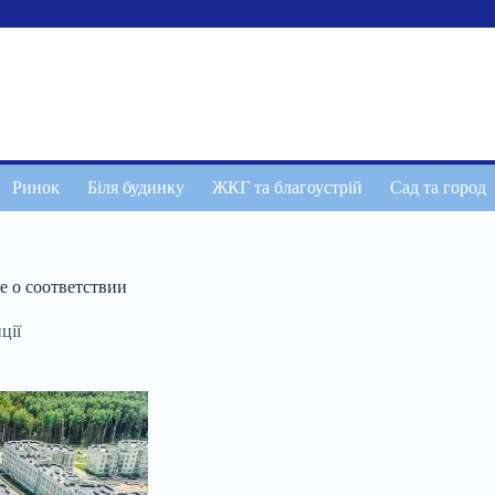
Ринок
Біля будинку
ЖКГ та благоустрій
Сад та город
 о соответствии
ції