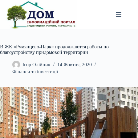
Перейти
до
вмісту
В ЖК «Румянцево-Парк» продолжаются работы по
благоустройству придомовой территории
Ігор Олійник
14 Жовтня, 2020
Фінанси та інвестиції