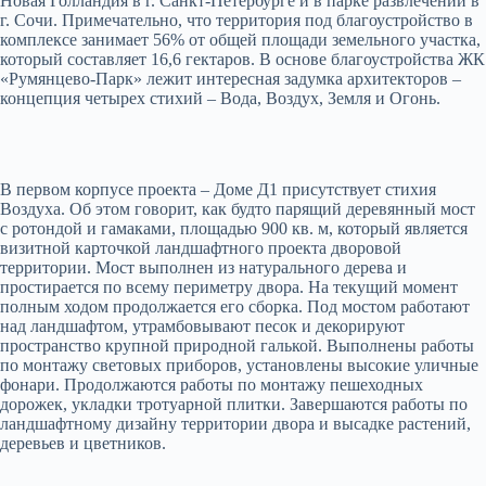
Новая Голландия в г. Санкт-Петербурге и в парке развлечений в
г. Сочи. Примечательно, что территория под благоустройство в
комплексе занимает 56% от общей площади земельного участка,
который составляет 16,6 гектаров. В основе благоустройства ЖК
«Румянцево-Парк» лежит интересная задумка архитекторов –
концепция четырех стихий – Вода, Воздух, Земля и Огонь.
В первом корпусе проекта – Доме Д1 присутствует стихия
Воздуха. Об этом говорит, как будто парящий деревянный мост
с ротондой и гамаками, площадью 900 кв. м, который является
визитной карточкой ландшафтного проекта дворовой
территории. Мост выполнен из натурального дерева и
простирается по всему периметру двора. На текущий момент
полным ходом продолжается его сборка. Под мостом работают
над ландшафтом, утрамбовывают песок и декорируют
пространство крупной природной галькой. Выполнены работы
по монтажу световых приборов, установлены высокие уличные
фонари. Продолжаются работы по монтажу пешеходных
дорожек, укладки тротуарной плитки. Завершаются работы по
ландшафтному дизайну территории двора и высадке растений,
деревьев и цветников.