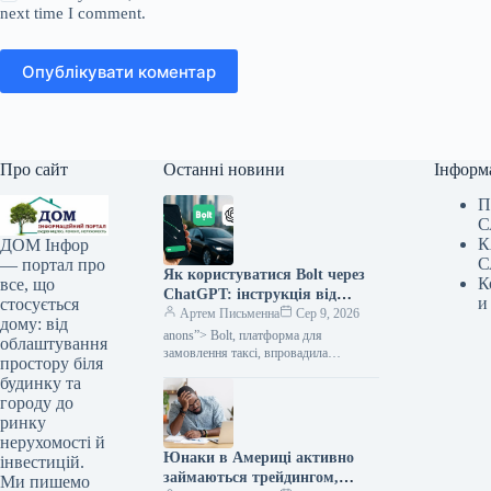
next time I comment.
Опублікувати коментар
Про сайт
Останні новини
Інформ
П
С
К
ДОМ Інфор
С
— портал про
Як користуватися Bolt через
К
все, що
ChatGPT: інструкція від
и
стосується
Мінфіну
Артем Письменна
Сер 9, 2026
дому: від
anons”> Bolt, платформа для
облаштування
замовлення таксі, впровадила
простору біля
інтеграцію з ChatGPT. Ця новинка
будинку та
дозволяє клієнтам планувати
городу до
маршрути та дізнаватися орієнтовну
ринку
ціну поїздки
нерухомості й
Юнаки в Америці активно
інвестицій.
займаються трейдингом,
Ми пишемо